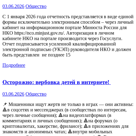
03.06.2026
Общество
С 1 января 2026 года отчетность представляется в виде единой
формы исключительно электронным способом – через личный
кабинет на информационном портале Минюста России для
НКО https://nco.minjust.gov.ru/. Авторизация в личном
кабинете НКО на портале производится через Госуслуги.
Отчет подписывается усиленной квалифицированной
электронной подписью (УКЭП) руководителя НКО и должен
быть представлен не позднее 15
Подробнее
Осторожно: вербовка детей в интернете!
03.06.2026
Общество
📌 Мошенники ищут жертв не только в играх — они активны:
🔺в соцсетях и мессенджерах (в сообществах по интересам,
через личные сообщения); 🔺на видеоплатформах (в
комментариях и личных сообщениях); 🔺на форумах (о
криптовалютах, хакерстве, фрилансе); 🔺в приложениях для
знакомств и анонимных чатах; 🔺внутри мобильных