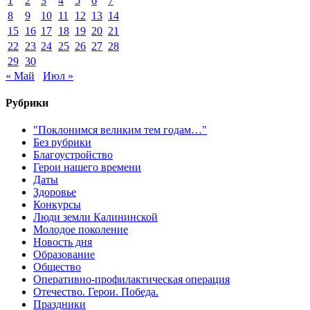
1
2
3
4
5
6
7
8
9
10
11
12
13
14
15
16
17
18
19
20
21
22
23
24
25
26
27
28
29
30
« Май
Июл »
Рубрики
"Поклонимся великим тем годам…"
Без рубрики
Благоустройство
Герои нашего времени
Даты
Здоровье
Конкурсы
Люди земли Калининской
Молодое поколение
Новость дня
Образование
Общество
Оперативно-профилактическая операция
Отечество. Герои. Победа.
Праздники