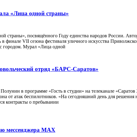
рала «Лица одной страны»
ой страны», посвящённого Году единства народов России. Авто
 в финале VII сезона фестиваля уличного искусства Приволжс
 с городом. Мурал «Лица одной
бровольческий отряд «БАРС-Саратов»
олунин в программе «Гость в студии» на телеканале «Саратов 2
на от атак беспилотников. «На сегодняшний день для решения 
тся контракты о пребывании
щью мессенджера MAX