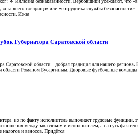
жог: 🔹 Иллюзия безнаказанности. Вербовщики убеждают, что «вс
», «старшего товарища» или «сотрудника службы безопасности» 
сности. Из‑за
убок Губернатора Саратовской области
а Саратовской области – добрая традиция для нашего региона. В
 области Романом Бусаргиным. Дворовые футбольные команды 
ктера, но по факту исполнитель выполняет трудовые функции, э
 отношения между заказчиком и исполнителем, а на суть факти
е налогов и взносов. Придётся