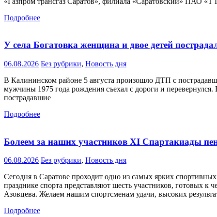
«Газпром трансгаз Саратов», филиала «Саратовский» ПАО «Т
Подробнее
У села Богатовка женщина и двое детей пострад
06.08.2026
Без рубрики
,
Новость дня
В Калининском районе 5 августа произошло ДТП с пострадавш
мужчины 1975 года рождения съехал с дороги и перевернулся. 
пострадавшие
Подробнее
Болеем за наших участников XI Спартакиады пе
06.08.2026
Без рубрики
,
Новость дня
Сегодня в Саратове проходит одно из самых ярких спортивны
празднике спорта представляют шесть участников, готовых к 
Азовцева. Желаем нашим спортсменам удачи, высоких результа
Подробнее