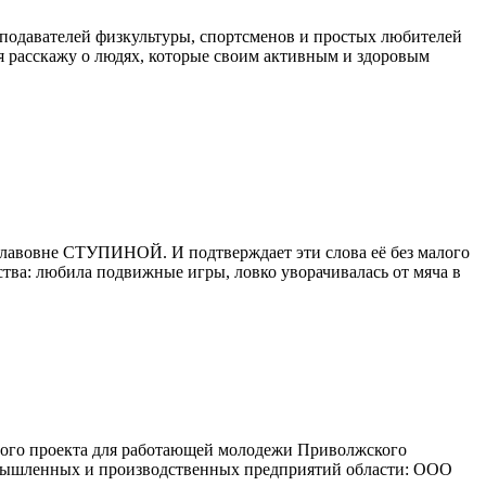
реподавателей физкультуры, спортсменов и простых любителей
ня расскажу о людях, которые своим активным и здоровым
иславовне СТУПИНОЙ. И подтверждает эти слова её без малого
ства: любила подвижные игры, ловко уворачивалась от мяча в
нного проекта для работающей молодежи Приволжского
омышленных и производственных предприятий области: ООО