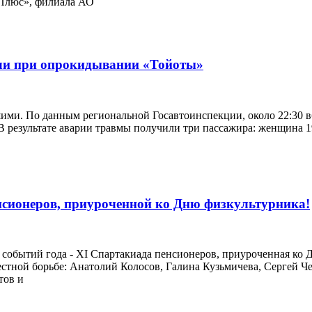
 Плюс», филиала АО
али при опрокидывании «Тойоты»
ими. По данным региональной Госавтоинспекции, около 22:30 в
В результате аварии травмы получили три пассажира: женщина 19
нсионеров, приуроченной ко Дню физкультурника!
х событий года - XI Спартакиада пенсионеров, приуроченная к
честной борьбе: Анатолий Колосов, Галина Кузьмичева, Сергей
тов и