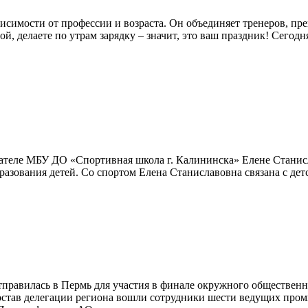
ависимости от профессии и возраста. Он объединяет тренеров, п
ой, делаете по утрам зарядку – значит, это ваш праздник! Сегод
одавателе МБУ ДО «Спортивная школа г. Калининска» Елене Стан
азования детей. Со спортом Елена Станиславовна связана с дет
отправилась в Пермь для участия в финале окружного обществе
остав делегации региона вошли сотрудники шести ведущих пр