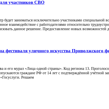
 для участников СВО
р будет заниматься исключительно участниками специальной во
енное взаимодействие с работодателями относительно трудоустр
лизовать данное решение. Предоставление новых возможностей 
она фестиваля уличного искусства Приволжского
 и его мурал «Лица одной страны». Код региона 13. Проголосов
нию допускаются граждане РФ от 14 лет с подтверждённой учётной 
«Госуслуги. Решаем