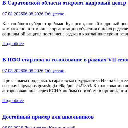
В Саратовской области откроют кадровый центр
07.08.2026
06.08.2026
Общество
Как сообщил губернатор Роман Бусаргин, новый кадровый цент
комплексно, в том числе организацию обучения и непосредств
социальной защиты поставлена задача в кратчайшие сроки реа
Подробнее
В ПФО стартовало голосование в рамках VII сез
07.08.2026
06.08.2026
Общество
Приглашаем поддержать саратовского художника Ивана Сергеева
ссылке: https://pos.gosuslugi.ru/lkp/polls/621853/ К голосова
авторизовавшись через ЕСИА любым способом: в приложении 
Подробнее
Достойный пример для школьников
06.08.2026
Люди земли Калининской