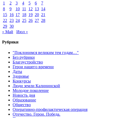
1
2
3
4
5
6
7
8
9
10
11
12
13
14
15
16
17
18
19
20
21
22
23
24
25
26
27
28
29
30
« Май
Июл »
Рубрики
"Поклонимся великим тем годам…"
Без рубрики
Благоустройство
Герои нашего времени
Даты
Здоровье
Конкурсы
Люди земли Калининской
Молодое поколение
Новость дня
Образование
Общество
Оперативно-профилактическая операция
Отечество. Герои. Победа.