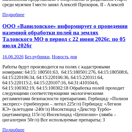
среди мужчин I место занял Алексей Прохоров, II - Алексей
Подробнее
ООО «Вавиловское» информирует о проведении
наземной обработки полей на землях
Таловского МО в период с 22 июня 2026г. по 05
июля 2026г
16.06.2026
Без рубрики
,
Новость дня
Работы будут производится на полях с кадастровыми
номерами: 64:15: 180501:63, 64:15:180501:276, 64:15:180508:6,
64:15:220106:34, 64:15:220106:36, 64:15:220311:64,
64:15:220115:2, 64:15:220107:16, 64:31:410104:6,
64:15:100302:19, 64:15:100302:18 Обработка полей проходит
следующими соответствующими экологическими
регламентами безопасности препаратами. Гербицид: «Полион
экспресс» (трибенурон – литил 225г/л) Гербицид: «Легион
КЭ» (клетодим -240г/л) Инсектицид «Декстер Турбо»
(ацетамиприд 115г/л) Инсектицид «Цеппелин» (лямба –
цигалотрин 50г/л) Все используемые препараты; 3
Подробнее