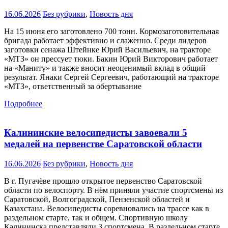
16.06.2026
Без рубрики
,
Новость дня
На 15 июня его заготовлено 700 тонн. Кормозаготовительная
бригада работает эффективно и слаженно. Среди лидеров
заготовки сенажа Штейнке Юрий Васильевич, на тракторе
«МТЗ» он прессует тюки. Бакин Юрий Викторович работает
на «Маниту» и также вносит неоценимый вклад в общий
результат. Янаки Сергей Сергеевич, работающий на тракторе
«МТЗ», ответственный за обертывание
Подробнее
Калининские велосипедисты завоевали 5
медалей на первенстве Саратовской области
16.06.2026
Без рубрики
,
Новость дня
В г. Пугачёве прошло открытое первенство Саратовской
области по велоспорту. В нём приняли участие спортсмены из
Саратовской, Волгоградской, Пензенской областей и
Казахстана. Велосипедисты соревновались на трассе как в
раздельном старте, так и общем. Спортивную школу
Калининска представляли 3 спортсмена. В раздельном старте