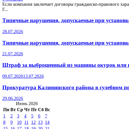
Если компания заключает договоры гражданско-правового хара
Г...
Типичные нарушения, допускаемые при установке
28.07.2026
Типичные нарушения, допускаемые при установке
21.07.2026
Штраф за выброшенный из машины окурок или 
09.07.2026
13.07.2026
Прокуратура Калининского района в судебном по
29.06.2026
Июнь 2026
Пн
Вт
Ср
Чт
Пт
Сб
Вс
1
2
3
4
5
6
7
8
9
10
11
12
13
14
15
16
17
18
19
20
21