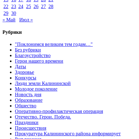
22
23
24
25
26
27
28
29
30
« Май
Июл »
Рубрики
"Поклонимся великим тем годам…"
Без рубрики
Благоустройство
Герои нашего времени
Даты
Здоровье
Конкурсы
Люди земли Калининской
Молодое поколение
Новость дня
Образование
Общество
Оперативно-профилактическая операция
Отечество. Герои. Победа.
Праздники
Происшествия
Прокуратура Калининского района информирует