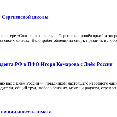
о» Сергиевской школы
— в лагере «Солнышко» школы с. Сергиевка прошёл яркий и эне
 своих колёсах! Велопробег объединил спорт, праздник и любов
идента РФ в ПФО Игоря Комарова с Днём России
ю вас с Днём России — праздником настоящего народного единс
родители, общий труд, любовь близких, мечты и радости, стремл
стояния инвестклимата