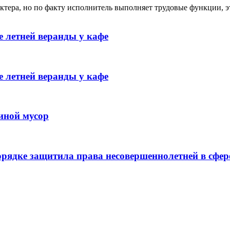
ктера, но по факту исполнитель выполняет трудовые функции, э
 летней веранды у кафе
 летней веранды у кафе
иной мусор
рядке защитила права несовершеннолетней в сфер