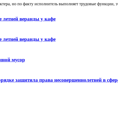
ктера, но по факту исполнитель выполняет трудовые функции, э
 летней веранды у кафе
 летней веранды у кафе
иной мусор
рядке защитила права несовершеннолетней в сфер