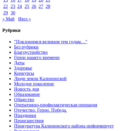
22
23
24
25
26
27
28
29
30
« Май
Июл »
Рубрики
"Поклонимся великим тем годам…"
Без рубрики
Благоустройство
Герои нашего времени
Даты
Здоровье
Конкурсы
Люди земли Калининской
Молодое поколение
Новость дня
Образование
Общество
Оперативно-профилактическая операция
Отечество. Герои. Победа.
Праздники
Происшествия
Прокуратура Калининского района информирует