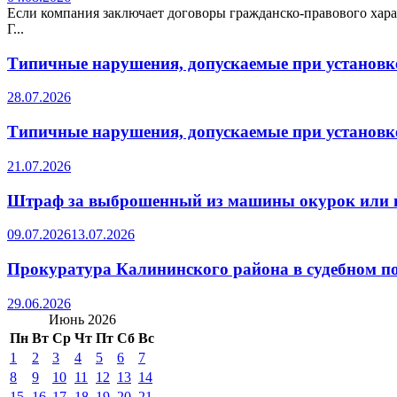
Если компания заключает договоры гражданско-правового хара
Г...
Типичные нарушения, допускаемые при установке
28.07.2026
Типичные нарушения, допускаемые при установке
21.07.2026
Штраф за выброшенный из машины окурок или 
09.07.2026
13.07.2026
Прокуратура Калининского района в судебном по
29.06.2026
Июнь 2026
Пн
Вт
Ср
Чт
Пт
Сб
Вс
1
2
3
4
5
6
7
8
9
10
11
12
13
14
15
16
17
18
19
20
21