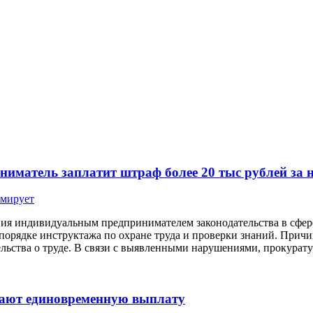
иматель заплатит штраф более 20 тыс рублей за 
рмирует
ия индивидуальным предпринимателем законодательства в сфере
 порядке инструктажа по охране труда и проверки знаний. Пр
льства о труде. В связи с выявленными нарушениями, прокурат
учают единовременную выплату