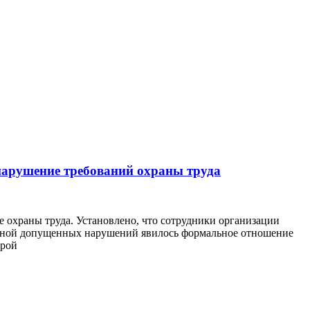
нарушение требований охраны труда
 охраны труда. Установлено, что сотрудники организации
ичиной допущенных нарушений явилось формальное отношение
урой