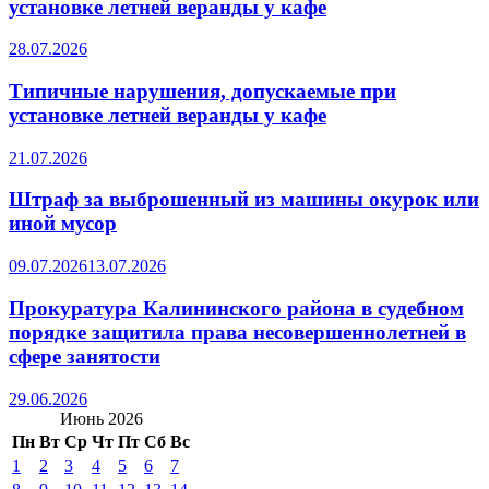
установке летней веранды у кафе
28.07.2026
Типичные нарушения, допускаемые при
установке летней веранды у кафе
21.07.2026
Штраф за выброшенный из машины окурок или
иной мусор
09.07.2026
13.07.2026
Прокуратура Калининского района в судебном
порядке защитила права несовершеннолетней в
сфере занятости
29.06.2026
Июнь 2026
Пн
Вт
Ср
Чт
Пт
Сб
Вс
1
2
3
4
5
6
7