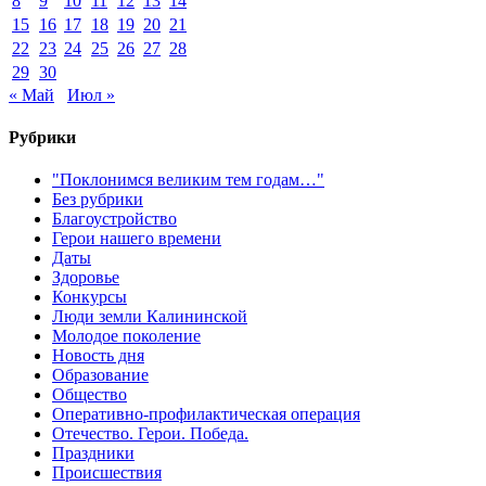
8
9
10
11
12
13
14
15
16
17
18
19
20
21
22
23
24
25
26
27
28
29
30
« Май
Июл »
Рубрики
"Поклонимся великим тем годам…"
Без рубрики
Благоустройство
Герои нашего времени
Даты
Здоровье
Конкурсы
Люди земли Калининской
Молодое поколение
Новость дня
Образование
Общество
Оперативно-профилактическая операция
Отечество. Герои. Победа.
Праздники
Происшествия