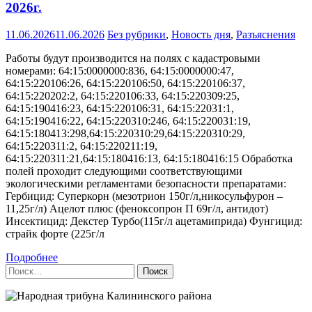
2026г.
11.06.2026
11.06.2026
Без рубрики
,
Новость дня
,
Разъяснения
Работы будут производится на полях с кадастровыми
номерами: 64:15:0000000:836, 64:15:0000000:47,
64:15:220106:26, 64:15:220106:50, 64:15:220106:37,
64:15:220202:2, 64:15:220106:33, 64:15:220309:25,
64:15:190416:23, 64:15:220106:31, 64:15:22031:1,
64:15:190416:22, 64:15:220310:246, 64:15:220031:19,
64:15:180413:298,64:15:220310:29,64:15:220310:29,
64:15:220311:2, 64:15:220211:19,
64:15:220311:21,64:15:180416:13, 64:15:180416:15 Обработка
полей проходит следующими соответствующими
экологическими регламентами безопасности препаратами:
Гербицид: Суперкорн (мезотрион 150г/л,никосульфурон –
11,25г/л) Ацелот плюс (феноксопрон П 69г/л, антидот)
Инсектицид: Декстер Турбо(115г/л ацетамиприда) Фунгицид:
страйк форте (225г/л
Подробнее
Найти: