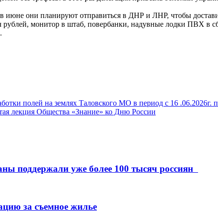
 в июне они планируют отправиться в ДНР и ЛНР, чтобы достав
ч рублей, монитор в штаб, повербанки, надувные лодки ПВХ в с
.
ки полей на землях Таловского МО в период с 16 .06.2026г. по
ытая лекция Общества «Знание» ко Дню России
аны поддержали уже более 100 тысяч россиян
ацию за съемное жилье