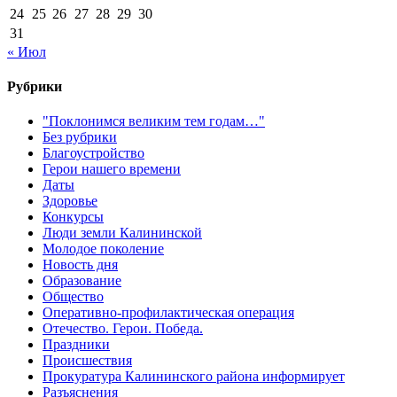
24
25
26
27
28
29
30
31
« Июл
Рубрики
"Поклонимся великим тем годам…"
Без рубрики
Благоустройство
Герои нашего времени
Даты
Здоровье
Конкурсы
Люди земли Калининской
Молодое поколение
Новость дня
Образование
Общество
Оперативно-профилактическая операция
Отечество. Герои. Победа.
Праздники
Происшествия
Прокуратура Калининского района информирует
Разъяснения