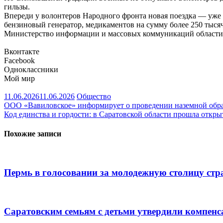
гильзы.
Впереди у волонтеров Народного фронта новая поездка — уже
бензиновый генератор, медикаментов на сумму более 250 тыся
Министерство информации и массовых коммуникаций области
Вконтакте
Facebook
Одноклассники
Мой мир
11.06.2026
11.06.2026
Общество
Навигация
ООО «Вавиловское» информирует о проведении наземной обработ
Код единства и гордости: в Саратовской области прошла откр
по
записям
Похожие записи
Пермь в голосовании за молодежную столицу стр
Саратовским семьям с детьми утвердили компенс