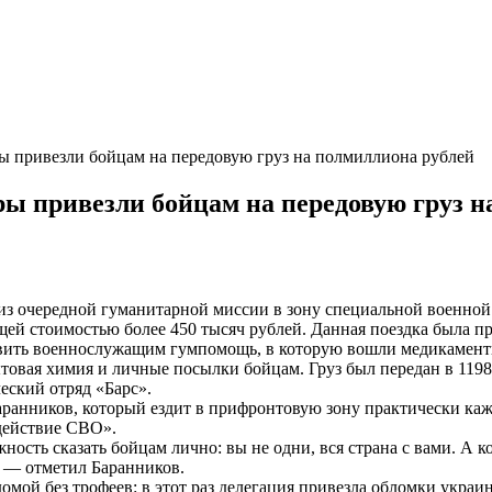
ры привезли бойцам на передовую груз на полмиллиона рублей
ры привезли бойцам на передовую груз 
з очередной гуманитарной миссии в зону специальной военной 
ей стоимостью более 450 тысяч рублей. Данная поездка была пр
вить военнослужащим гумпомощь, в которую вошли медикаменты 
ытовая химия и личные посылки бойцам. Груз был передан в 119
еский отряд «Барс».
аранников, который ездит в прифронтовую зону практически каж
действие СВО».
ность сказать бойцам лично: вы не одни, вся страна с вами. А к
, — отметил Баранников.
мой без трофеев: в этот раз делегация привезла обломки укра