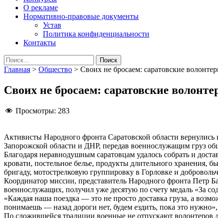
О рекламе
Нормативно-правовые документы
Устав
Политика конфиденциальности
Контакты
Найти:
Главная
>
Общество
>
Своих не бросаем: саратовские волонте
Своих не бросаем: саратовские волонте
Просмотры:
283
Активисты Народного фронта Саратовской области вернулись и
Запорожской области и ДНР, передав военнослужащим груз общ
Благодаря неравнодушным саратовцам удалось собрать и доста
кровати, постельное белье, продукты длительного хранения, б
бригаду, мотострелковую группировку в Горловке и добровольч
Координатор миссии, представитель Народного фронта Петр Б
военнослужащих, получил уже десятую по счету медаль «За со
«Каждая наша поездка — это не просто доставка груза, а возмож
понимаешь — назад дороги нет, будем ездить, пока это нужно»
По сложившейся традиции военные не отпускают волонтеров до