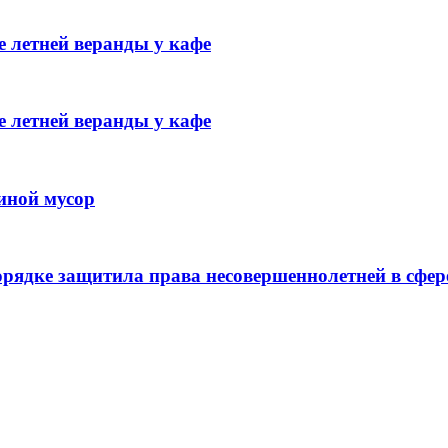
 летней веранды у кафе
 летней веранды у кафе
иной мусор
рядке защитила права несовершеннолетней в сфер