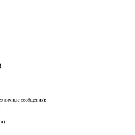
!
!
ез личные сообщения);
;
и).