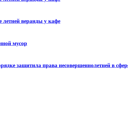
 летней веранды у кафе
иной мусор
рядке защитила права несовершеннолетней в сфер