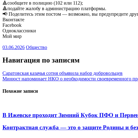
🔺сообщите в полицию (102 или 112);
🔺подайте жалобу в администрацию платформы.
📢 Поделитесь этим постом — возможно, вы предупредите дру
Вконтакте
Facebook
Одноклассники
Мой мир
03.06.2026
Общество
Навигация по записям
Саратовская казачья сотня объявила набор добровольцев
Минюст напоминает НКО о необходимости своевременного пре
Похожие записи
В Ижевске проходит Зимний Кубок ПФО и Первен
Контрактная служба — это о защите Родины и бе