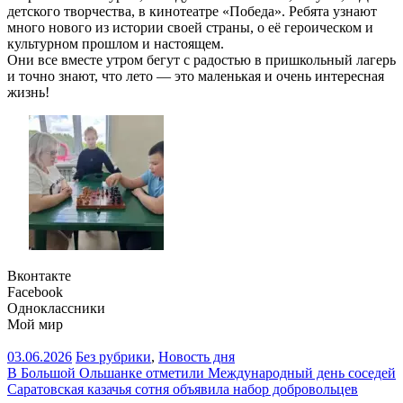
детского творчества, в кинотеатре «Победа». Ребята узнают
много нового из истории своей страны, о её героическом и
культурном прошлом и настоящем.
Они все вместе утром бегут с радостью в пришкольный лагерь
и точно знают, что лето — это маленькая и очень интересная
жизнь!
Вконтакте
Facebook
Одноклассники
Мой мир
03.06.2026
Без рубрики
,
Новость дня
Навигация
В Большой Ольшанке отметили Международный день соседей
Саратовская казачья сотня объявила набор добровольцев
по