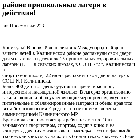
районе пришкольные лагеря в
действии!
Просмотры:
223
Каникулы! В первый день лета и в Международный день
защиты детей в Калининском районе распахнули свои двери
для мальчишек и девчонок 15 пришкольных оздоровительных
лагерей (13 — в сельских школах, в СОШ Nº2 г. Калининска и
в
спортивной школе). 22 июня распахнет свои двери лагерь в
СОШ №1 Калининска.
Более 400 детей 21 день будут жить яркой, красивой,
интересной и насыщенной жизнью. В лагерях организовано
закаливающие и общеукрепляющие мероприятия, вкусные,
питательные и сбалансированные завтраки и обеды нравятся
всем без исключения. Средства на питание выделены
администрацией Калининского МР.
Время в лагере пролетает для ребят незаметно. Они
занимаются творчеством, спортом, ходят в кино и на
концерты, для них организованы мастер-классы и флешмобы,
творческие конкурсы, их ждут в библиотеках, в музее, в Доме