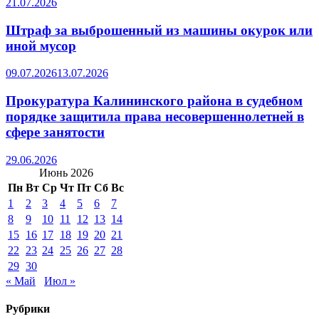
21.07.2026
Штраф за выброшенный из машины окурок или
иной мусор
09.07.2026
13.07.2026
Прокуратура Калининского района в судебном
порядке защитила права несовершеннолетней в
сфере занятости
29.06.2026
Июнь 2026
Пн
Вт
Ср
Чт
Пт
Сб
Вс
1
2
3
4
5
6
7
8
9
10
11
12
13
14
15
16
17
18
19
20
21
22
23
24
25
26
27
28
29
30
« Май
Июл »
Рубрики