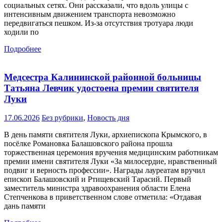
социальных сетях. Они рассказали, что вдоль улицы с
интенсивным движением транспорта невозможно
передвигаться пешком. Из-за отсутствия тротуара люди
ходили по
Подробнее
Медсестра Калининской районной больницы
Татьяна Левчик удостоена премии святителя
Луки
17.06.2026
Без рубрики
,
Новость дня
В день памяти святителя Луки, архиепископа Крымского, в
посёлке Романовка Балашовского района прошла
торжественная церемония вручения медицинским работникам
премии имени святителя Луки «За милосердие, нравственный
подвиг и верность профессии». Награды лауреатам вручил
епископ Балашовский и Ртищевский Тарасий. Первый
заместитель министра здравоохранения области Елена
Степченкова в приветственном слове отметила: «Отдавая
дань памяти