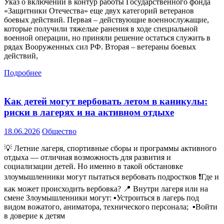
Указ о включении в контур работы Государственного фонда
«Защитники Отечества» еще двух категорий ветеранов
боевых действий. Первая – действующие военнослужащие,
которые получили тяжелые ранения в ходе специальной
военной операции, но приняли решение остаться служить в
рядах Вооруженных сил РФ. Вторая – ветераны боевых
действий,
Подробнее
Как детей могут вербовать летом в каникулы:
риски в лагерях и на активном отдыхе
18.06.2026
Общество
💡 Летние лагеря, спортивные сборы и программы активного
отдыха — отличная возможность для развития и
социализации детей. Но именно в такой обстановке
злоумышленники могут пытаться вербовать подростков ❗️Где и
как может происходить вербовка? 📍 Внутри лагеря или на
смене Злоумышленники могут: ▪️Устроиться в лагерь под
видом вожатого, аниматора, технического персонала; ▪️Войти
в доверие к детям