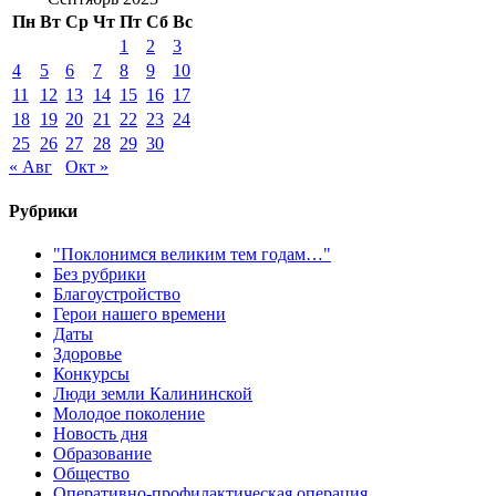
Пн
Вт
Ср
Чт
Пт
Сб
Вс
1
2
3
4
5
6
7
8
9
10
11
12
13
14
15
16
17
18
19
20
21
22
23
24
25
26
27
28
29
30
« Авг
Окт »
Рубрики
"Поклонимся великим тем годам…"
Без рубрики
Благоустройство
Герои нашего времени
Даты
Здоровье
Конкурсы
Люди земли Калининской
Молодое поколение
Новость дня
Образование
Общество
Оперативно-профилактическая операция