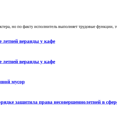
ктера, но по факту исполнитель выполняет трудовые функции, э
 летней веранды у кафе
 летней веранды у кафе
иной мусор
рядке защитила права несовершеннолетней в сфер