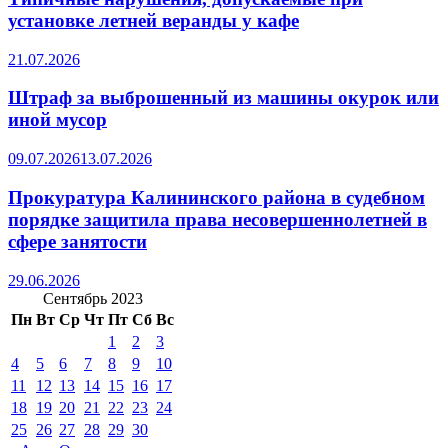
установке летней веранды у кафе
21.07.2026
Штраф за выброшенный из машины окурок или
иной мусор
09.07.2026
13.07.2026
Прокуратура Калининского района в судебном
порядке защитила права несовершеннолетней в
сфере занятости
29.06.2026
Сентябрь 2023
Пн
Вт
Ср
Чт
Пт
Сб
Вс
1
2
3
4
5
6
7
8
9
10
11
12
13
14
15
16
17
18
19
20
21
22
23
24
25
26
27
28
29
30