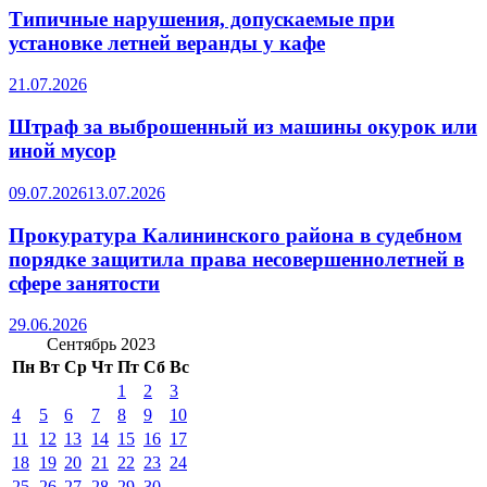
Типичные нарушения, допускаемые при
установке летней веранды у кафе
21.07.2026
Штраф за выброшенный из машины окурок или
иной мусор
09.07.2026
13.07.2026
Прокуратура Калининского района в судебном
порядке защитила права несовершеннолетней в
сфере занятости
29.06.2026
Сентябрь 2023
Пн
Вт
Ср
Чт
Пт
Сб
Вс
1
2
3
4
5
6
7
8
9
10
11
12
13
14
15
16
17
18
19
20
21
22
23
24
25
26
27
28
29
30