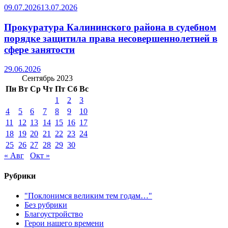
09.07.2026
13.07.2026
Прокуратура Калининского района в судебном
порядке защитила права несовершеннолетней в
сфере занятости
29.06.2026
Сентябрь 2023
Пн
Вт
Ср
Чт
Пт
Сб
Вс
1
2
3
4
5
6
7
8
9
10
11
12
13
14
15
16
17
18
19
20
21
22
23
24
25
26
27
28
29
30
« Авг
Окт »
Рубрики
"Поклонимся великим тем годам…"
Без рубрики
Благоустройство
Герои нашего времени