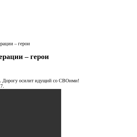
рации – герои
ерации – герои
ы. Дорогу осилит идущий со СВОими!
7.