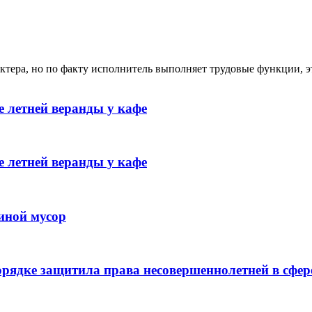
ктера, но по факту исполнитель выполняет трудовые функции, э
 летней веранды у кафе
 летней веранды у кафе
иной мусор
рядке защитила права несовершеннолетней в сфер