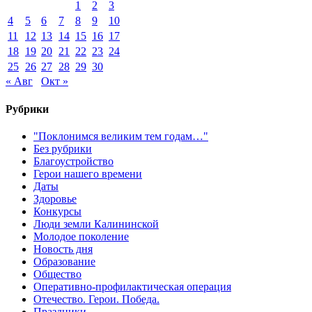
1
2
3
4
5
6
7
8
9
10
11
12
13
14
15
16
17
18
19
20
21
22
23
24
25
26
27
28
29
30
« Авг
Окт »
Рубрики
"Поклонимся великим тем годам…"
Без рубрики
Благоустройство
Герои нашего времени
Даты
Здоровье
Конкурсы
Люди земли Калининской
Молодое поколение
Новость дня
Образование
Общество
Оперативно-профилактическая операция
Отечество. Герои. Победа.
Праздники