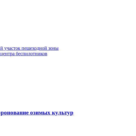
й участок пешеходной зоны
 центра беспилотников
оронование озимых культур