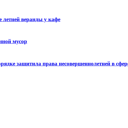
 летней веранды у кафе
иной мусор
рядке защитила права несовершеннолетней в сфер