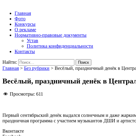
Народная трибуна
Калининская районная газета
Главная
Фото
Конкурсы
О рекламе
Нормативно-правовые документы
Устав
Политика конфиденциальности
Контакты
Найти:
Главная
>
Без рубрики
>
Весёлый, праздничный денёк в Центр
Весёлый, праздничный денёк в Центра
Просмотры:
611
Первый сентябрьский денёк выдался солнечным и даже жарким
праздничная программа с участием музыкантов ДШИ и артисто
Вконтакте