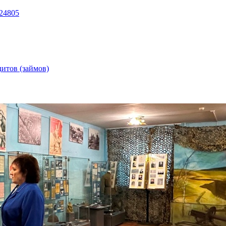
k/24805
дитов (займов)