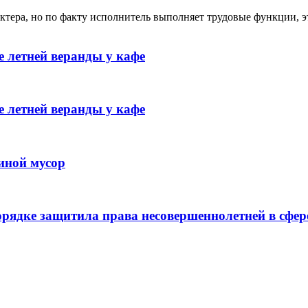
ктера, но по факту исполнитель выполняет трудовые функции, э
 летней веранды у кафе
 летней веранды у кафе
иной мусор
рядке защитила права несовершеннолетней в сфер