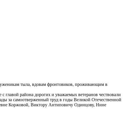
 труженикам тыла, вдовам фронтовиков, проживающим в
 с главой района дорогих и уважаемых ветеранов чествовали
ады за самоотверженный труд в годы Великой Отечественной
вне Коржовой, Виктору Антиповичу Одинцову, Нине