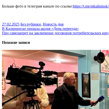
Больше фото в телеграм канале по ссылке:
https://t.me/ntkalinins
27.02.2025
Без рубрики
,
Новость дня
Навигация
В Калининске прошла акция «День переезда»
Про самозапрет на заключение договоров потребительских кре
по
записям
Похожие записи