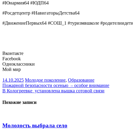
#Юнармия64 #ЮДП64
#Росдетцентр #НавигаторыДетства64
#ДвижениеПервых64 #СОШ_1 #туризмвшколе #родителиидети
Вконтакте
Facebook
Одноклассники
Мой мир
14.10.2025
Молодое поколение
,
Образование
Навигация
Пожарной безопасности осенью – особое внимание
В Кологреевке установлена вышка сотовой связи
по
записям
Похожие записи
Молодость выбрала село