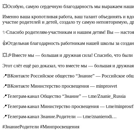
💥Особую, самую сердечную благодарность мы выражаем наши
Именно ваша кропотливая работа, ваш талант объединять и вдо
участие родителей и детей, создало ту самую неповторимую, др
✨Спасибо родителям-участникам и нашим детям! Вы — настоящ
👍Отдельная благодарность работникам нашей школы за создан
💥🎉Вместе мы — большая и дружная сила! Спасибо, что были 
Этот слёт ещё раз доказал, что вместе мы — большая и дружная
📍ВКонтакте Российское общество “Знание” — Российское общ
📍ВКонтакте Министерство просвещения — minprosvet
📍Телеграм-канал Общество “Знание” — t.me/Znanie_Russia
📍Телеграм-канал Министерство просвещения — t.me/minprosrf
📍Телеграм-канал Знание.Родители — t.me/znanierodi…
#ЗнаниеРодители #Минпросвещения