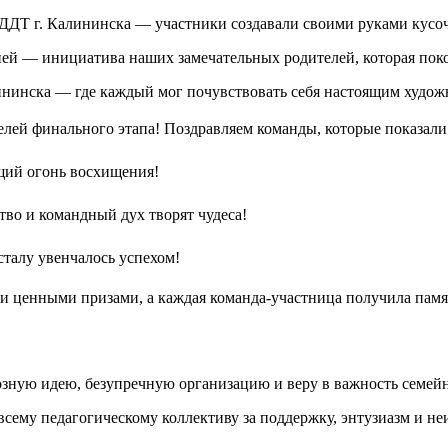
 ДДТ г. Калининска — участники создавали своими руками кусо
цией — инициатива наших замечательных родителей, которая пок
ининска — где каждый мог почувствовать себя настоящим худож
ей финального этапа! Поздравляем команды, которые показали 
щий огонь восхищения!
во и командный дух творят чудеса!
талу увенчалось успехом!
 ценными призами, а каждая команда-участница получила памятн
озную идею, безупречную организацию и веру в важность семей
сему педагогическому коллективу за поддержку, энтузиазм и не