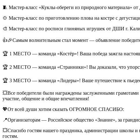
🧵 Мастер-класс «Куклы-обереги из природного материала» от
🍲 Мастер-класс по приготовлению плова на костре с дегуста
🎨 Мастер-класс по росписи глиняных игрушек от ДШИ г. Кал
👍🎉Самым волнительным стал момент — объявление победител
🏆 1 МЕСТО — команда «Костёр»! Ваша победа зажгла настоя
🏆 2 МЕСТО — команда «Странники»! Вы доказали, что упорст
🏆 3 МЕСТО — команда «Лидеры»! Ваше путешествие к пьедес
💥Все победители были награждены заслуженными грамотами и
участие, общение и общие впечатления!
💖От всей души хотим сказать ОГРОМНОЕ СПАСИБО:
📍Организаторам — Российское общество «Знание», за гранди
💥Спасибо гостям нашего праздника, администрации школы и в
гостям.