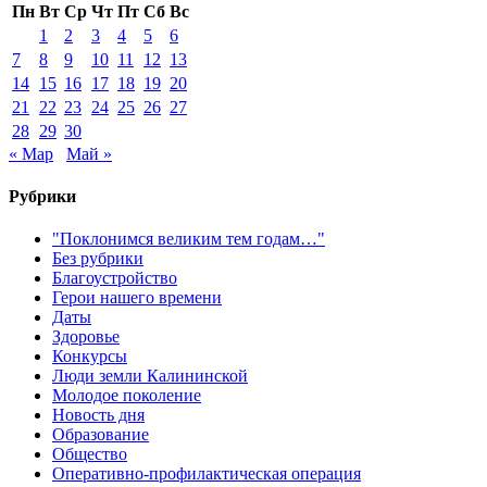
Пн
Вт
Ср
Чт
Пт
Сб
Вс
1
2
3
4
5
6
7
8
9
10
11
12
13
14
15
16
17
18
19
20
21
22
23
24
25
26
27
28
29
30
« Мар
Май »
Рубрики
"Поклонимся великим тем годам…"
Без рубрики
Благоустройство
Герои нашего времени
Даты
Здоровье
Конкурсы
Люди земли Калининской
Молодое поколение
Новость дня
Образование
Общество
Оперативно-профилактическая операция