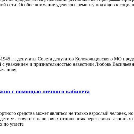
ой сети. Особое внимание уделялось ремонту подходов к социал
-1945 гг. депутаты Совета депутатов Колокольцовского МО прод
й с уважением и признательностью навестили Любовь Васильев
ачанову,
ожно с помощью личного кабинета
ортного средства может являться не только взрослый человек, н
ети участвуют в налоговых отношениях через своих законных п
х по уплате