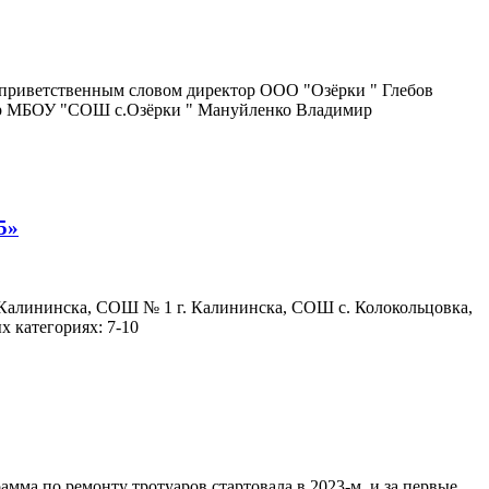
 приветственным словом директор ООО "Озёрки " Глебов
тор МБОУ "СОШ с.Озёрки " Мануйленко Владимир
5»
 Калининска, СОШ № 1 г. Калининска, СОШ с. Колокольцовка,
 категориях: 7-10
мма по ремонту тротуаров стартовала в 2023-м, и за первые