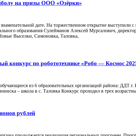
ейболу на призы ООО «Озёрки»
 знаменательной дате. На торжественном открытие выступили с
пального образования Сулейманов Алексей Мурсалович, дирек
Новые Выселки, Симоновка, Таловка,
ый конкурс по робототехнике «Робо — Космос 202
обучающиеся из 6 образовательных организаций района: ДДТ г.
нска – школа в с. Таловка Конкурс проходил в трех возрастных
лионов рублей
аргина продолжается реализация региональных программ. Програ