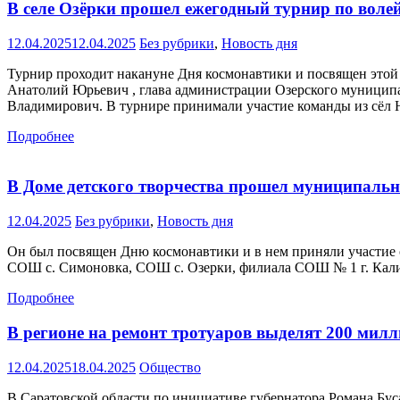
В селе Озёрки прошел ежегодный турнир по вол
12.04.2025
12.04.2025
Без рубрики
,
Новость дня
Турнир проходит накануне Дня космонавтики и посвящен этой
Анатолий Юрьевич , глава администрации Озерского муници
Владимирович. В турнире принимали участие команды из сёл 
Подробнее
В Доме детского творчества прошел муниципальн
12.04.2025
Без рубрики
,
Новость дня
Он был посвящен Дню космонавтики и в нем приняли участие 
СОШ с. Симоновка, СОШ с. Озерки, филиала СОШ № 1 г. Калини
Подробнее
В регионе на ремонт тротуаров выделят 200 мил
12.04.2025
18.04.2025
Общество
В Саратовской области по инициативе губернатора Романа Бус