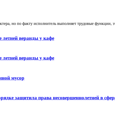
ктера, но по факту исполнитель выполняет трудовые функции, э
 летней веранды у кафе
 летней веранды у кафе
иной мусор
рядке защитила права несовершеннолетней в сфер