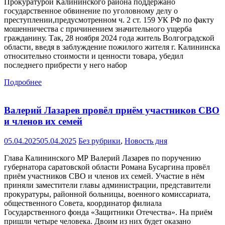
Прокуратурой Калининского района поддержано
государственное обвинение по уголовному делу о
преступлении,предусмотренном ч. 2 ст. 159 УК РФ по факту
мошенничества с причинением значительного ущерба
гражданину. Так, 28 ноября 2024 года житель Волгоградской
области, введя в заблуждение пожилого жителя г. Калининска
относительно стоимости и ценности товара, убедил
последнего прибрести у него набор
Подробнее
Валерий Лазарев провёл приём участников СВО
и членов их семей
05.04.2025
05.04.2025
Без рубрики
,
Новость дня
Глава Калининского МР Валерий Лазарев по поручению
губернатора саратовской области Романа Бусаргина провёл
приём участников СВО и членов их семей. Участие в нём
приняли заместители главы администрации, представители
прокуратуры, районной больницы, военного комиссариата,
общественного Совета, координатор филиала
Государственного фонда «Защитники Отечества». На приём
пришли четыре человека. Двоим из них будет оказано