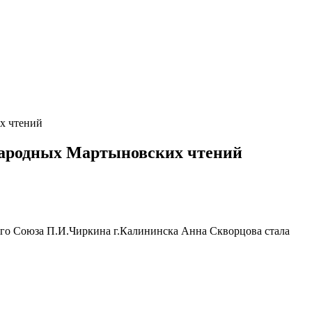
х чтений
народных Мартыновских чтений
го Союза П.И.Чиркина г.Калининска Анна Скворцова стала