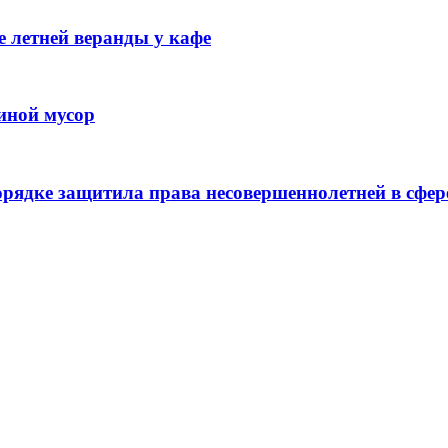
 летней веранды у кафе
иной мусор
рядке защитила права несовершеннолетней в сфер