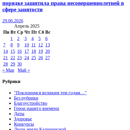
порядке защитила права несовершеннолетней в
сфере занятости
29.06.2026
Апрель 2025
Пн
Вт
Ср
Чт
Пт
Сб
Вс
1
2
3
4
5
6
7
8
9
10
11
12
13
14
15
16
17
18
19
20
21
22
23
24
25
26
27
28
29
30
« Мар
Май »
Рубрики
"Поклонимся великим тем годам…"
Без рубрики
Благоустройство
Герои нашего времени
Даты
Здоровье
Конкурсы
Люди земли Калининской