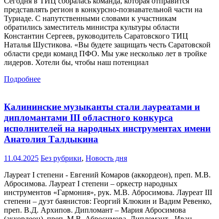
Сегодня в ТИЦ собралась команда, которая отправится
представлять регион в конкурсно-познавательной части на
Туриаде. С напутственными словами к участникам
обратились заместитель министра культуры области
Константин Сергеев, руководитель Саратовского ТИЦ
Наталья Шустикова. «Вы будете защищать честь Саратовской
области среди команд ПФО. Мы уже несколько лет в тройке
лидеров. Хотели бы, чтобы наш потенциал
Подробнее
Калининские музыканты стали лауреатами и
дипломантами III областного конкурса
исполнителей на народных инструментах имени
Анатолия Талдыкина
11.04.2025
Без рубрики
,
Новость дня
Лауреат I степени - Евгений Комаров (аккордеон), преп. М.В.
Абросимова. Лауреат I степени – оркестр народных
инструментов «Гармония», рук. М.В. Абросимова. Лауреат III
степени – дуэт баянистов: Георгий Клюкин и Вадим Ревенко,
преп. В.Д. Архипов. Дипломант – Мария Абросимова
(аккордеон), преп. М.В. Абросимова. Дипломант - Иван