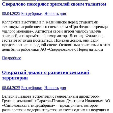
Свердлово покоряют зрителей своим талантом
08.04.2025
Без рубрики
,
Новость дня
Коллектив выступил в г. Калининске перед студентами
техникума агробизнеса со спектаклем «Про Федота стрельца
удалого молодца». Артистам своей игрой удалось увлечь
зрителей, а искромётный юмор автора Леонида Филатова,
заставил от души посмеяться. Приехав домой, они дали
представление на родной сцене. Основными зрителями в этот
день были работники АО «Свердловское». Перед началом
Подробнее
Открытый диалог о развитии сельской
территории
08.04.2025
Без рубрики
,
Новость дня
Валерий Лазарев встретился с генеральным директором
Группы компаний «Саратов-Птица» Дмитрием Ивановым АО
«Симоновская птицефабрика» – предприятие, которое
развивается и модернизируется, является одним из ведущих в