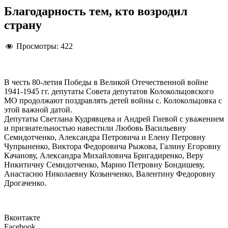
Благодарность тем, кто возродил
страну
Просмотры:
422
В честь 80-летия Победы в Великой Отечественной войне
1941-1945 гг. депутаты Совета депутатов Колокольцовского
МО продолжают поздравлять детей войны с. Колокольцовка с
этой важной датой.
Депутаты Светлана Кудрявцева и Андрей Гиевой с уважением
и признательностью навестили Любовь Васильевну
Семидотченко, Александра Петровича и Елену Петровну
Чупрыненко, Виктора Федоровича Рыжова, Галину Егоровну
Качанову, Александра Михайловича Бригадиренко, Веру
Никитичну Семидотченко, Марию Петровну Бондишеву,
Анастасию Николаевну Козынченко, Валентину Федоровну
Дрогаченко.
Вконтакте
Facebook