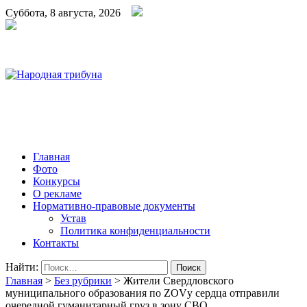
Суббота, 8 августа, 2026
Народная трибуна
Калининская районная газета
Главная
Фото
Конкурсы
О рекламе
Нормативно-правовые документы
Устав
Политика конфиденциальности
Контакты
Найти:
Главная
>
Без рубрики
>
Жители Свердловского
муниципального образования по ZOVу сердца отправили
очередной гуманитарный груз в зону СВО