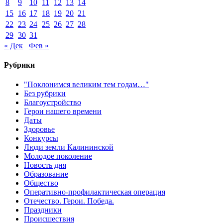
8
9
10
11
12
13
14
15
16
17
18
19
20
21
22
23
24
25
26
27
28
29
30
31
« Дек
Фев »
Рубрики
"Поклонимся великим тем годам…"
Без рубрики
Благоустройство
Герои нашего времени
Даты
Здоровье
Конкурсы
Люди земли Калининской
Молодое поколение
Новость дня
Образование
Общество
Оперативно-профилактическая операция
Отечество. Герои. Победа.
Праздники
Происшествия