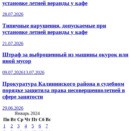
установке летней веранды у кафе
28.07.2026
Типичные нарушения, допускаемые при
установке летней веранды у кафе
21.07.2026
Штраф за выброшенный из машины окурок или
иной мусор
09.07.2026
13.07.2026
Прокуратура Калининского района в судебном
порядке защитила права несовершеннолетней в
сфере занятости
29.06.2026
Январь 2024
Пн
Вт
Ср
Чт
Пт
Сб
Вс
1
2
3
4
5
6
7