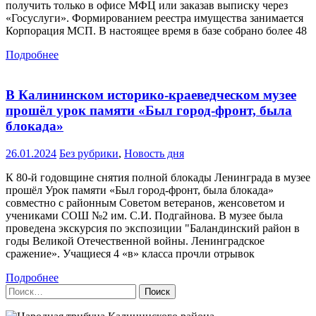
получить только в офисе МФЦ или заказав выписку через
«Госуслуги». Формированием реестра имущества занимается
Корпорация МСП. В настоящее время в базе собрано более 48
Подробнее
В Калининском историко-краеведческом музее
прошёл урок памяти «Был город-фронт, была
блокада»
26.01.2024
Без рубрики
,
Новость дня
К 80-й годовщине снятия полной блокады Ленинграда в музее
прошёл Урок памяти «Был город-фронт, была блокада»
совместно с районным Советом ветеранов, женсоветом и
учениками СОШ №2 им. С.И. Подгайнова. В музее была
проведена экскурсия по экспозиции "Баландинский район в
годы Великой Отечественной войны. Ленинградское
сражение». Учащиеся 4 «в» класса прочли отрывок
Подробнее
Найти: