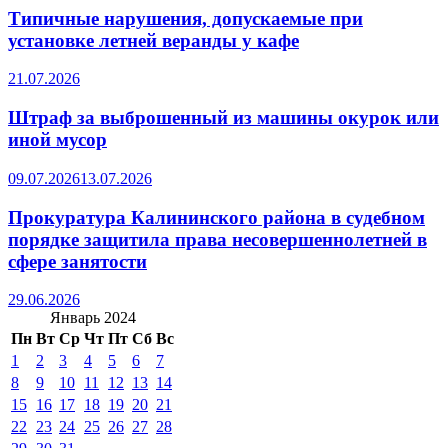
Типичные нарушения, допускаемые при
установке летней веранды у кафе
21.07.2026
Штраф за выброшенный из машины окурок или
иной мусор
09.07.2026
13.07.2026
Прокуратура Калининского района в судебном
порядке защитила права несовершеннолетней в
сфере занятости
29.06.2026
Январь 2024
Пн
Вт
Ср
Чт
Пт
Сб
Вс
1
2
3
4
5
6
7
8
9
10
11
12
13
14
15
16
17
18
19
20
21
22
23
24
25
26
27
28