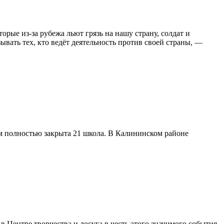
рые из-за рубежа льют грязь на нашу страну, солдат и
ать тех, кто ведёт деятельность против своей страны, —
м полностью закрыта 21 школа. В Калининском районе
Центре творчества и досуга в честь этого значимого события