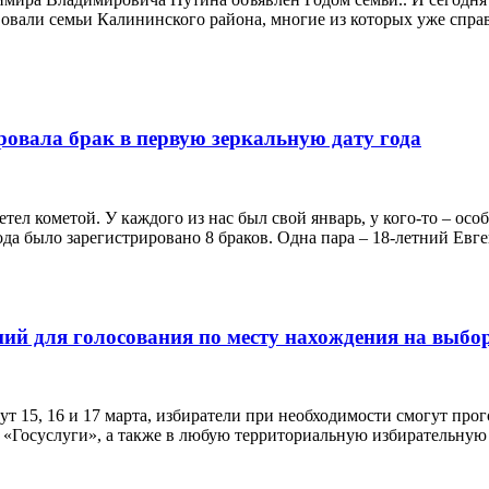
вовали семьи Калининского района, многие из которых уже спра
овала брак в первую зеркальную дату года
олетел кометой. У каждого из нас был свой январь, у кого-то – 
а было зарегистрировано 8 браков. Одна пара – 18-летний Евген
ений для голосования по месту нахождения на выбо
 15, 16 и 17 марта, избиратели при необходимости cмогут прого
 «Госуслуги», а также в любую территориальную избирательную 