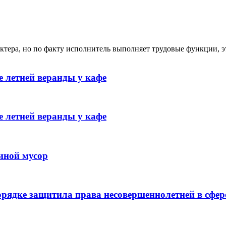
ктера, но по факту исполнитель выполняет трудовые функции, э
 летней веранды у кафе
 летней веранды у кафе
иной мусор
рядке защитила права несовершеннолетней в сфер