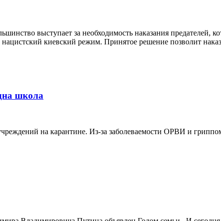
шинство выступает за необходимость наказания предателей, кото
ацистский киевский режим. Принятое решение позволит наказыв
дна школа
учреждений на карантине. Из-за заболеваемости ОРВИ и гриппо
ира Владимировича Путина объявлен Годом семьи.. И сегодня в 