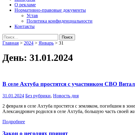
О рекламе
Нормативно-правовые документы
Устав
Политика конфиденциальности
Контакты
Найти:
Главная
>
2024
>
Январь
>
31
День:
31.01.2024
В селе Ахтуба простятся с участником СВО Вит
31.01.2024
Без рубрики
,
Новость дня
2 февраля в селе Ахтуба простятся с земляком, погибшим в з
Александрович родился в селе Ахтуба, большую часть своей ж
Подробнее
Закон о негодяях принят