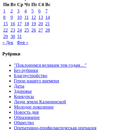
Пн
Вт
Ср
Чт
Пт
Сб
Вс
1
2
3
4
5
6
7
8
9
10
11
12
13
14
15
16
17
18
19
20
21
22
23
24
25
26
27
28
29
30
31
« Дек
Фев »
Рубрики
"Поклонимся великим тем годам…"
Без рубрики
Благоустройство
Герои нашего времени
Даты
Здоровье
Конкурсы
Люди земли Калининской
Молодое поколение
Новость дня
Образование
Общество
Оперативно-профилактическая операция