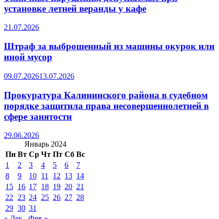
установке летней веранды у кафе
21.07.2026
Штраф за выброшенный из машины окурок или
иной мусор
09.07.2026
13.07.2026
Прокуратура Калининского района в судебном
порядке защитила права несовершеннолетней в
сфере занятости
29.06.2026
Январь 2024
Пн
Вт
Ср
Чт
Пт
Сб
Вс
1
2
3
4
5
6
7
8
9
10
11
12
13
14
15
16
17
18
19
20
21
22
23
24
25
26
27
28
29
30
31
« Дек
Фев »