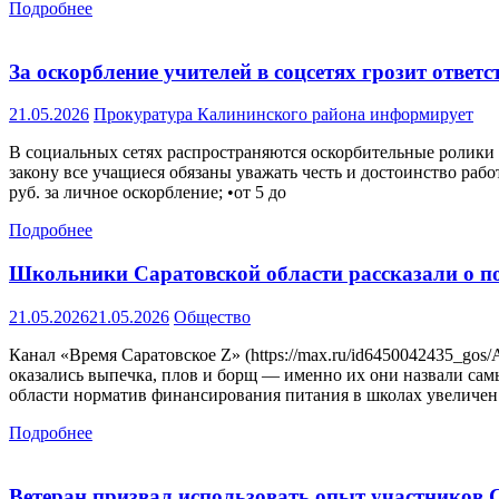
Подробнее
За оскорбление учителей в соцсетях грозит отве
21.05.2026
Прокуратура Калининского района информирует
В социальных сетях распространяются оскорбительные ролики 
закону все учащиеся обязаны уважать честь и достоинство раб
руб. за личное оскорбление; •от 5 до
Подробнее
Школьники Саратовской области рассказали о п
21.05.2026
21.05.2026
Общество
Канал «Время Саратовское Z» (https://max.ru/id6450042435_go
оказались выпечка, плов и борщ — именно их они назвали са
области норматив финансирования питания в школах увеличен
Подробнее
Ветеран призвал использовать опыт участников