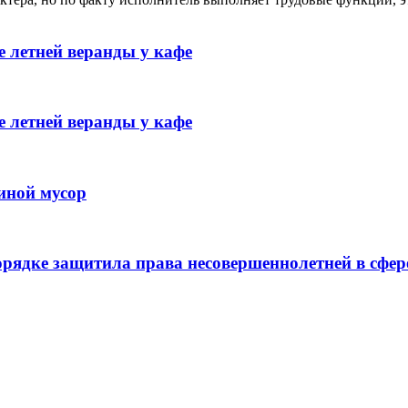
 летней веранды у кафе
 летней веранды у кафе
иной мусор
рядке защитила права несовершеннолетней в сфер