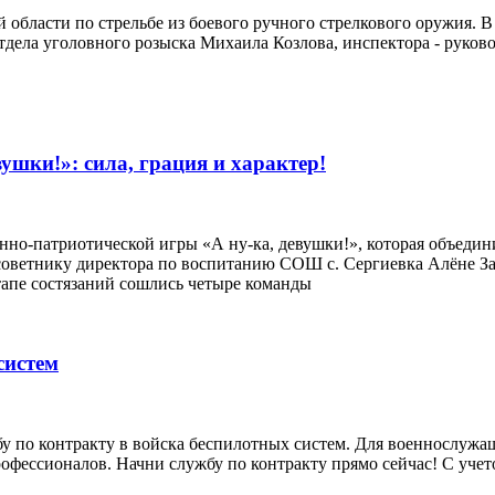
 области по стрельбе из боевого ручного стрелкового оружия. 
дела уголовного розыска Михаила Козлова, инспектора - руков
ушки!»: сила, грация и характер!
нно-патриотической игры «А ну-ка, девушки!», которая объеди
оветнику директора по воспитанию СОШ с. Сергиевка Алёне За
апе состязаний сошлись четыре команды
систем
у по контракту в войска беспилотных систем. Для военнослужащ
офессионалов. Начни службу по контракту прямо сейчас! С учет