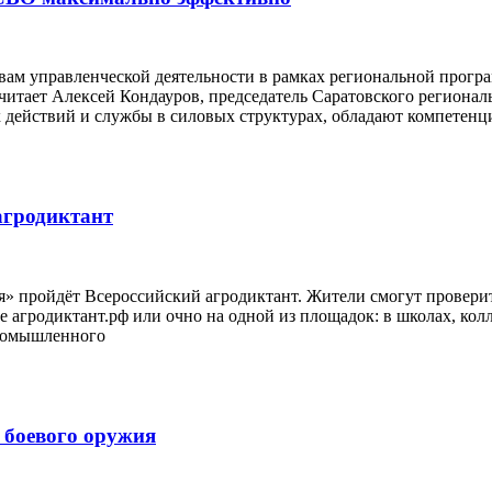
ам управленческой деятельности в рамках региональной прогр
читает Алексей Кондауров, председатель Саратовского региона
 действий и службы в силовых структурах, обладают компетенц
агродиктант
ия» пройдёт Всероссийский агродиктант. Жители смогут провер
 агродиктант.рф или очно на одной из площадок: в школах, ко
промышленного
 боевого оружия