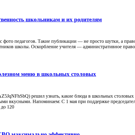
тственность школьникам и их родителям
с фото педагогов. Такие публикации — не просто шутки, а право
отников школы. Оскорбление учителя — административное правон
олезном меню в школьных столовых
s/AZ5JqNFhSbQ) решил узнать, какие блюда в школьных столовых
мыми вкусными. Напоминаем: С 1 мая при поддержке председате
 до 120
 СВО максимально эффективно