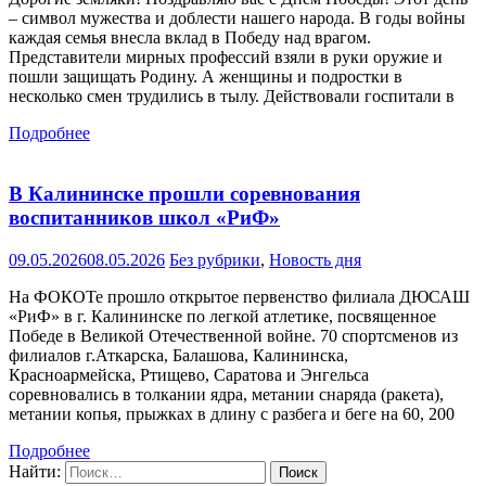
– символ мужества и доблести нашего народа. В годы войны
каждая семья внесла вклад в Победу над врагом.
Представители мирных профессий взяли в руки оружие и
пошли защищать Родину. А женщины и подростки в
несколько смен трудились в тылу. Действовали госпитали в
Подробнее
В Калининске прошли соревнования
воспитанников школ «РиФ»
09.05.2026
08.05.2026
Без рубрики
,
Новость дня
На ФОКОТе прошло открытое первенство филиала ДЮСАШ
«РиФ» в г. Калининске по легкой атлетике, посвященное
Победе в Великой Отечественной войне. 70 спортсменов из
филиалов г.Аткарска, Балашова, Калининска,
Красноармейска, Ртищево, Саратова и Энгельса
соревновались в толкании ядра, метании снаряда (ракета),
метании копья, прыжках в длину с разбега и беге на 60, 200
Подробнее
Найти: