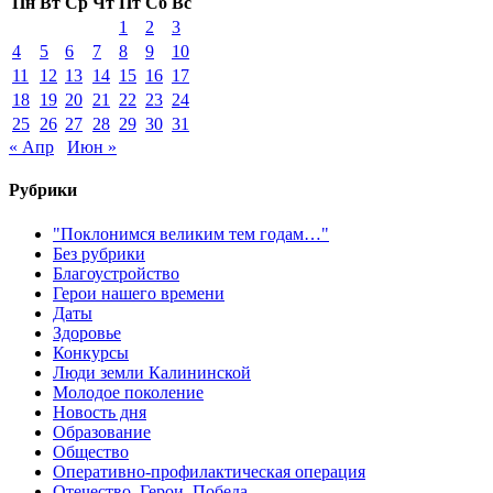
Пн
Вт
Ср
Чт
Пт
Сб
Вс
1
2
3
4
5
6
7
8
9
10
11
12
13
14
15
16
17
18
19
20
21
22
23
24
25
26
27
28
29
30
31
« Апр
Июн »
Рубрики
"Поклонимся великим тем годам…"
Без рубрики
Благоустройство
Герои нашего времени
Даты
Здоровье
Конкурсы
Люди земли Калининской
Молодое поколение
Новость дня
Образование
Общество
Оперативно-профилактическая операция
Отечество. Герои. Победа.