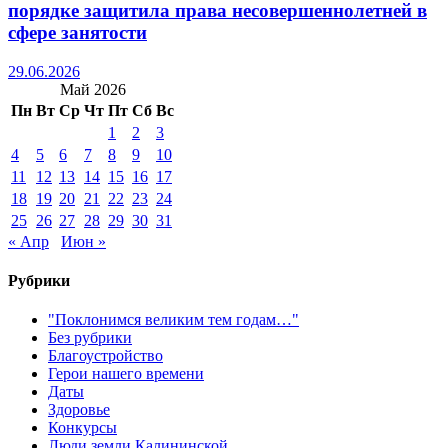
порядке защитила права несовершеннолетней в
сфере занятости
29.06.2026
Май 2026
Пн
Вт
Ср
Чт
Пт
Сб
Вс
1
2
3
4
5
6
7
8
9
10
11
12
13
14
15
16
17
18
19
20
21
22
23
24
25
26
27
28
29
30
31
« Апр
Июн »
Рубрики
"Поклонимся великим тем годам…"
Без рубрики
Благоустройство
Герои нашего времени
Даты
Здоровье
Конкурсы
Люди земли Калининской