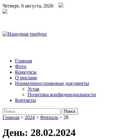
Четверг, 6 августа, 2026
Народная трибуна
Калининская районная газета
Главная
Фото
Конкурсы
О рекламе
Нормативно-правовые документы
Устав
Политика конфиденциальности
Контакты
Найти:
Главная
>
2024
>
Февраль
>
28
День:
28.02.2024