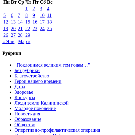
Пн
Вт
Ср
Чт
Пт
Сб
Вс
1
2
3
4
5
6
7
8
9
10
11
12
13
14
15
16
17
18
19
20
21
22
23
24
25
26
27
28
29
« Янв
Мар »
Рубрики
"Поклонимся великим тем годам…"
Без рубрики
Благоустройство
Герои нашего времени
Даты
Здоровье
Конкурсы
Люди земли Калининской
Молодое поколение
Новость дня
Образование
Общество
Оперативно-профилактическая операция