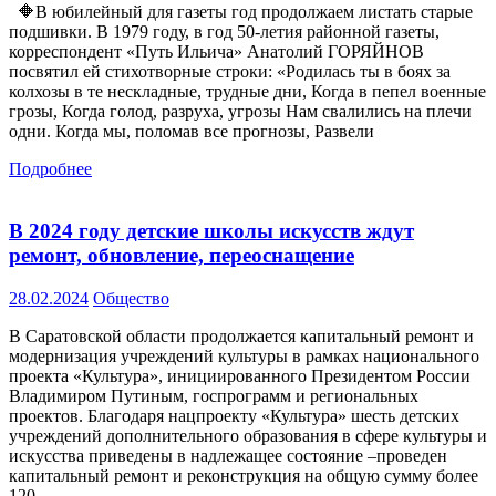
🔶В юбилейный для газеты год продолжаем листать старые
подшивки. В 1979 году, в год 50-летия районной газеты,
корреспондент «Путь Ильича» Анатолий ГОРЯЙНОВ
посвятил ей стихотворные строки: «Родилась ты в боях за
колхозы в те нескладные, трудные дни, Когда в пепел военные
грозы, Когда голод, разруха, угрозы Нам свалились на плечи
одни. Когда мы, поломав все прогнозы, Развели
Подробнее
В 2024 году детские школы искусств ждут
ремонт, обновление, переоснащение
28.02.2024
Общество
В Саратовской области продолжается капитальный ремонт и
модернизация учреждений культуры в рамках национального
проекта «Культура», инициированного Президентом России
Владимиром Путиным, госпрограмм и региональных
проектов. Благодаря нацпроекту «Культура» шесть детских
учреждений дополнительного образования в сфере культуры и
искусства приведены в надлежащее состояние –проведен
капитальный ремонт и реконструкция на общую сумму более
120