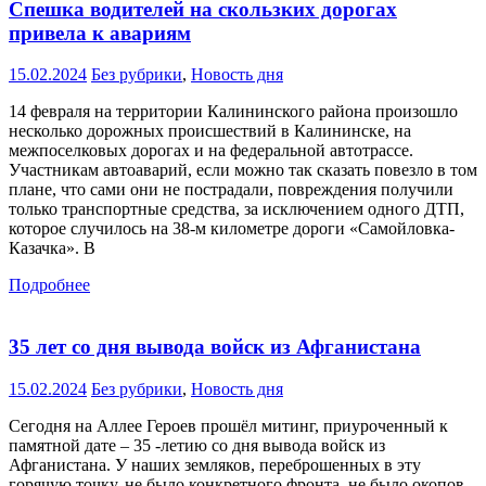
Спешка водителей на скользких дорогах
привела к авариям
15.02.2024
Без рубрики
,
Новость дня
14 февраля на территории Калининского района произошло
несколько дорожных происшествий в Калининске, на
межпоселковых дорогах и на федеральной автотрассе.
Участникам автоаварий, если можно так сказать повезло в том
плане, что сами они не пострадали, повреждения получили
только транспортные средства, за исключением одного ДТП,
которое случилось на 38-м километре дороги «Самойловка-
Казачка». В
Подробнее
35 лет со дня вывода войск из Афганистана
15.02.2024
Без рубрики
,
Новость дня
Сегодня на Аллее Героев прошёл митинг, приуроченный к
памятной дате – 35 -летию со дня вывода войск из
Афганистана. У наших земляков, переброшенных в эту
горячую точку, не было конкретного фронта, не было окопов,