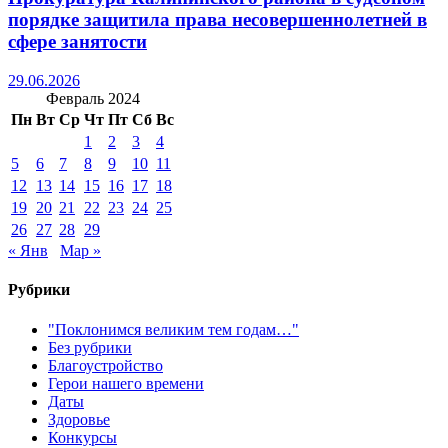
порядке защитила права несовершеннолетней в
сфере занятости
29.06.2026
Февраль 2024
Пн
Вт
Ср
Чт
Пт
Сб
Вс
1
2
3
4
5
6
7
8
9
10
11
12
13
14
15
16
17
18
19
20
21
22
23
24
25
26
27
28
29
« Янв
Мар »
Рубрики
"Поклонимся великим тем годам…"
Без рубрики
Благоустройство
Герои нашего времени
Даты
Здоровье
Конкурсы