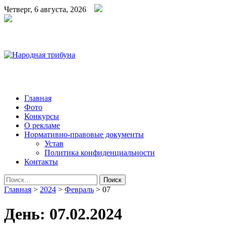
Четверг, 6 августа, 2026
Народная трибуна
Калининская районная газета
Главная
Фото
Конкурсы
О рекламе
Нормативно-правовые документы
Устав
Политика конфиденциальности
Контакты
Найти:
Главная
>
2024
>
Февраль
>
07
День:
07.02.2024