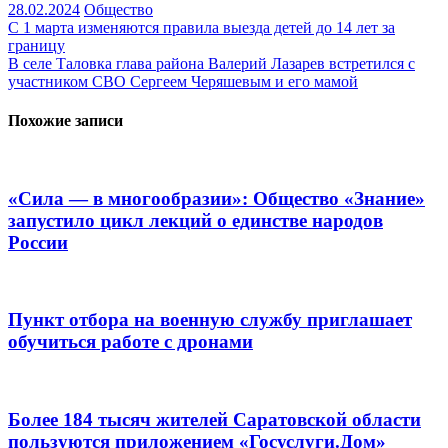
28.02.2024
Общество
Навигация
С 1 марта изменяются правила выезда детей до 14 лет за
границу
по
В селе Таловка глава района Валерий Лазарев встретился с
записям
участником СВО Сергеем Черяшевым и его мамой
Похожие записи
«Сила — в многообразии»: Общество «Знание»
запустило цикл лекций о единстве народов
России
Пункт отбора на военную службу приглашает
обучиться работе с дронами
Более 184 тысяч жителей Саратовской области
пользуются приложением «Госуслуги.Дом»