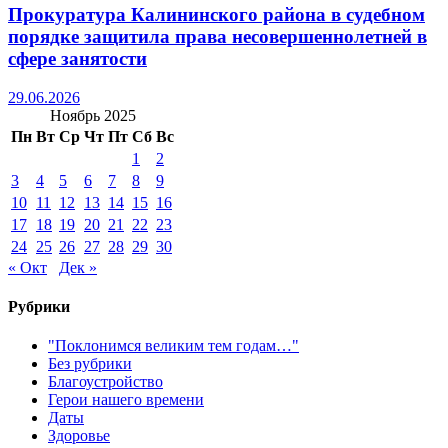
Прокуратура Калининского района в судебном
порядке защитила права несовершеннолетней в
сфере занятости
29.06.2026
Ноябрь 2025
Пн
Вт
Ср
Чт
Пт
Сб
Вс
1
2
3
4
5
6
7
8
9
10
11
12
13
14
15
16
17
18
19
20
21
22
23
24
25
26
27
28
29
30
« Окт
Дек »
Рубрики
"Поклонимся великим тем годам…"
Без рубрики
Благоустройство
Герои нашего времени
Даты
Здоровье