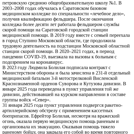
петровскую среднюю общеобразовательную школу №1. В
2003–2008 годах обучалась в Саратовском базовом
медицинском колледже по специальности «лечебное дело»,
получив квалификацию фельдшера. После окончания
колледжа более десяти лет работала фельдшером службы
скорой помощи на Саратовской городской станции
медицинской помощи. В 2019 году вместе с семьей переехала
в город Ступино Московской области, где продолжила
трудовую деятельность на подстанции Московской областной
станции скорой помощи. В 2020–2021 годах, в период
пандемии COVID-19, выезжала на вызовы к больным с
подозрением на коронавирус.
В 2023 году Людмила Болилая подписала контракт с
Министерством обороны и была зачислена в 231-й отдельный
медицинский батальон 3-й мотострелковой Висленской
Краснознаменной орденов Суворова и Кутузова дивизии. В
январе 2025 года переведена в пункт управления той же
дивизии, действовавшей на курском направлении в составе
группы войск «Север».
31 января 2025 года пункт управления подвергся ракетно-
артиллерийскому обстрелу с применением кассетных
боеприпасов. Ефрейтор Болилая, несмотря на вражеский
огонь, оказала первую медицинскую помощь раненым и
организовала их эвакуацию. Оказывая помощь тяжело
раненому бойцу, она закрыла его собой во время повторного