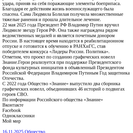
удара, приняв на себя поражающие элементы боеприпаса.
Благодаря ее действиям жизнь военнослужащего была
спасена. Сама Людмила Болилая получила множественные
тяжелые ранения и прошла длительное лечение.
22 мая 2025 года Президент РФ Владимир Путин вручил
Людмиле звезду Героя РФ. Она также награждена рядом
ведомственных медалей и является почетным донором
России. В настоящее время находится в реабилитационном
отпуске и готовится к обучению в РАНХиГС, став
победителем конкурса «Лидеры России. Политика».
Отметим, что проект по созданию графических новелл
Знание.Герои реализуется при поддержке Президентского
фонда культурных инициатив в объявленный Президентом
Российской Федерации Владимиром Путиным Год защитника
Отечества.
С 2022 года Общество «Знание» выпустило два сборника
графических новелл, объединивших 46 историй о подвигах
героев СВО.
По информации Российского общества «Знание»
Вконтакте
Facebook
Одноклассники
Мой мир
16.11.2025
Общество