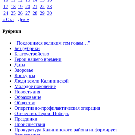
17
18
19
20
21
22
23
24
25
26
27
28
29
30
« Окт
Дек »
Рубрики
"Поклонимся великим тем годам…"
Без рубрики
Благоустройство
Герои нашего времени
Даты
Здоровье
Конкурсы
Люди земли Калининской
Молодое поколение
Новость дня
Образование
Общество
Оперативно-профилактическая операция
Отечество. Герои. Победа.
Праздники
Происшествия
Прокуратура Калининского района информирует