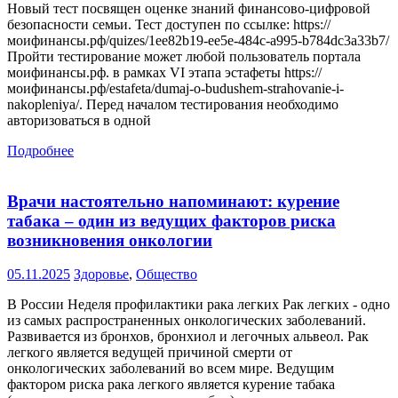
Новый тест посвящен оценке знаний финансово-цифровой
безопасности семьи. Тест доступен по ссылке: https://
моифинансы.рф/quizes/1ee82b19-ee5e-484c-a995-b784dc3a33b7/
Пройти тестирование может любой пользователь портала
моифинансы.рф. в рамках VI этапа эстафеты https://
моифинансы.рф/estafeta/dumaj-o-budushem-strahovanie-i-
nakopleniya/. Перед началом тестирования необходимо
авторизоваться в одной
Подробнее
Врачи настоятельно напоминают: курение
табака – один из ведущих факторов риска
возникновения онкологии
05.11.2025
Здоровье
,
Общество
В России Неделя профилактики рака легких Рак легких - одно
из самых распространенных онкологических заболеваний.
Развивается из бронхов, бронхиол и легочных альвеол. Рак
легкого является ведущей причиной смерти от
онкологических заболеваний во всем мире. Ведущим
фактором риска рака легкого является курение табака