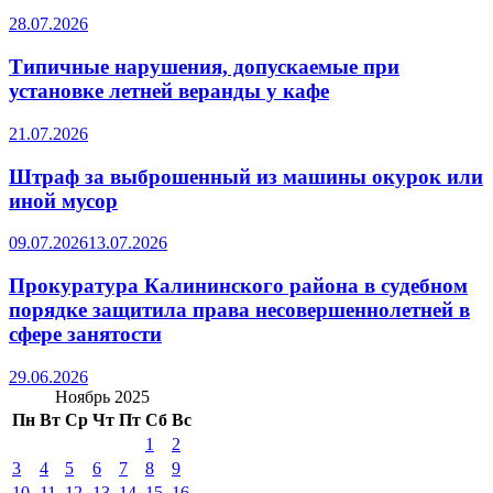
28.07.2026
Типичные нарушения, допускаемые при
установке летней веранды у кафе
21.07.2026
Штраф за выброшенный из машины окурок или
иной мусор
09.07.2026
13.07.2026
Прокуратура Калининского района в судебном
порядке защитила права несовершеннолетней в
сфере занятости
29.06.2026
Ноябрь 2025
Пн
Вт
Ср
Чт
Пт
Сб
Вс
1
2
3
4
5
6
7
8
9
10
11
12
13
14
15
16