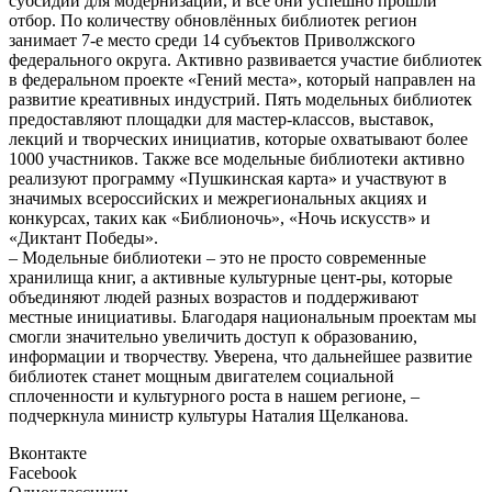
субсидии для модернизации, и все они успешно прошли
отбор. По количеству обновлённых библиотек регион
занимает 7-е место среди 14 субъектов Приволжского
федерального округа. Активно развивается участие библиотек
в федеральном проекте «Гений места», который направлен на
развитие креативных индустрий. Пять модельных библиотек
предоставляют площадки для мастер-классов, выставок,
лекций и творческих инициатив, которые охватывают более
1000 участников. Также все модельные библиотеки активно
реализуют прог­рамму «Пушкинская карта» и участвуют в
значимых всероссийских и меж­региональных акциях и
конкурсах, таких как «Биб­лионочь», «Ночь искусств» и
«Диктант Победы».
– Модельные библиотеки – это не просто современные
хранилища книг, а активные культурные цент-ры, которые
объединяют людей разных возрастов и поддерживают
местные инициативы. Благодаря национальным проектам мы
смогли значительно увеличить доступ к образованию,
информации и творчеству. Уверена, что дальнейшее развитие
библиотек станет мощным двигателем социальной
сплоченности и культурного роста в нашем регионе, –
подчеркнула министр культуры Наталия Щелканова.
Вконтакте
Facebook