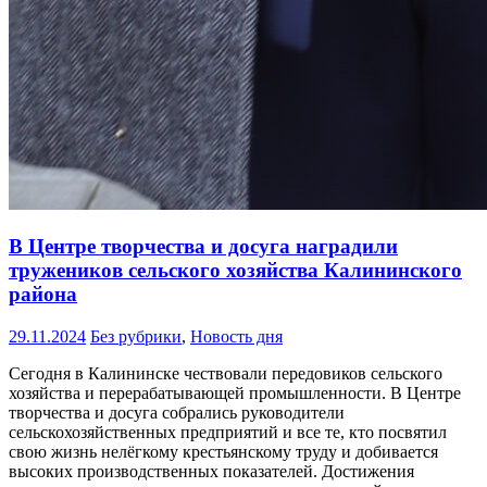
В Центре творчества и досуга наградили
тружеников сельского хозяйства Калининского
района
29.11.2024
Без рубрики
,
Новость дня
Сегодня в Калининске чествовали передовиков сельского
хозяйства и перерабатывающей промышленности. В Центре
творчества и досуга собрались руководители
сельскохозяйственных предприятий и все те, кто посвятил
свою жизнь нелёгкому крестьянскому труду и добивается
высоких производственных показателей. Достижения