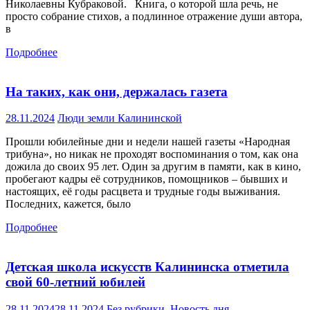
Николаевны Кубраковой. Книга, о которой шла речь, не
просто собрание стихов, а подлинное отражение души автора,
в
Подробнее
На таких, как они, держалась газета
28.11.2024
Люди земли Калининской
Прошли юбилейные дни и недели нашей газеты «Народная
трибуна», но никак не проходят воспоминания о том, как она
дожила до своих 95 лет. Один за другим в памяти, как в кино,
пробегают кадры её сотрудников, помощников – бывших и
настоящих, её годы расцвета и трудные годы выживания.
Последних, кажется, было
Подробнее
Детская школа искусств Калининска отметила
свой 60-летний юбилей
28.11.2024
28.11.2024
Без рубрики
,
Новость дня