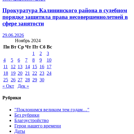
Прокуратура Калининского района в судебном
порядке защитила права несовершеннолетней в
сфере занятости
29.06.2026
Ноябрь 2024
Пн
Вт
Ср
Чт
Пт
Сб
Вс
1
2
3
4
5
6
7
8
9
10
11
12
13
14
15
16
17
18
19
20
21
22
23
24
25
26
27
28
29
30
« Окт
Дек »
Рубрики
"Поклонимся великим тем годам…"
Без рубрики
Благоустройство
Герои нашего времени
Даты