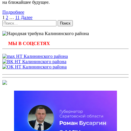
на ближайшее будущее.
Подробнее
Навигация
1
2
…
11
Далее
Найти:
по
записям
МЫ В СОЦСЕТЯХ