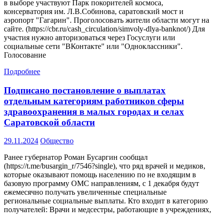
в выборе участвуют Парк покорителей космоса,
консерватория им. Л.В.Собинова, саратовский мост и
аэропорт "Гагарин". Проголосовать жители области могут на
сайте. (https://cbr.ru/cash_circulation/simvoly-dlya-banknot/) Для
участия нужно авторизоваться через Госуслуги или
социальные сети "ВКонтакте" или "Одноклассники".
Голосование
Подробнее
Подписано постановление о выплатах
отдельным категориям работников сферы
здравоохранения в малых городах и селах
Саратовской области
29.11.2024
Общество
Ранее губернатор Роман Бусаргин сообщал
(https://t.me/busargin_r/7546?single), что ряд врачей и медиков,
которые оказывают помощь населению по не входящим в
базовую программу ОМС направлениям, с 1 декабря будут
ежемесячно получать увеличенные специальные
региональные социальные выплаты. Кто входит в категорию
получателей: Врачи и медсестры, работающие в учреждениях,