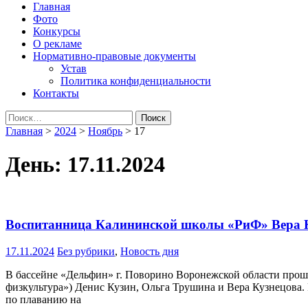
Народная трибуна
Калининская районная газета
Главная
Фото
Конкурсы
О рекламе
Нормативно-правовые документы
Устав
Политика конфиденциальности
Контакты
Найти:
Главная
>
2024
>
Ноябрь
>
17
День:
17.11.2024
Воспитанница Калининской школы «РиФ» Вера К
17.11.2024
Без рубрики
,
Новость дня
В бассейне «Дельфин» г. Поворино Воронежской области про
физкультура») Денис Кузин, Ольга Трушина и Вера Кузнецова. 
по плаванию на