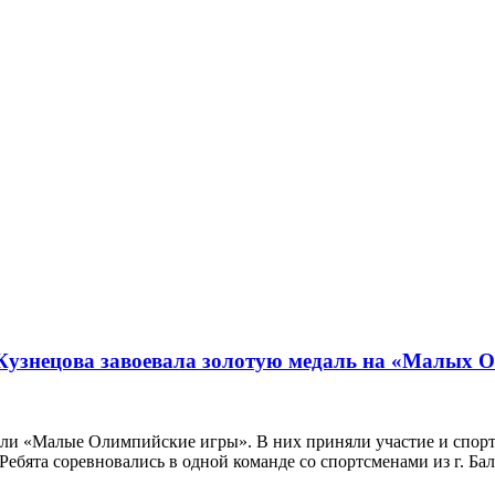
узнецова завоевала золотую медаль на «Малых 
шли «Малые Олимпийские игры». В них приняли участие и спо
Ребята соревновались в одной команде со спортсменами из г. Ба