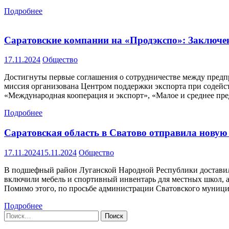
Подробнее
Саратовские компании на «Продэкспо»: Заключен
17.11.2024
Общество
Достигнуты первые соглашения о сотрудничестве между предп
миссия организована Центром поддержки экспорта при содейс
«Международная кооперация и экспорт», «Малое и среднее пр
Подробнее
Саратовская область в Сватово отправила новую
17.11.2024
15.11.2024
Общество
В подшефный район Луганской Народной Республики доставили
включили мебель и спортивный инвентарь для местных школ, 
Помимо этого, по просьбе администрации Сватовского муницип
Подробнее
Найти: