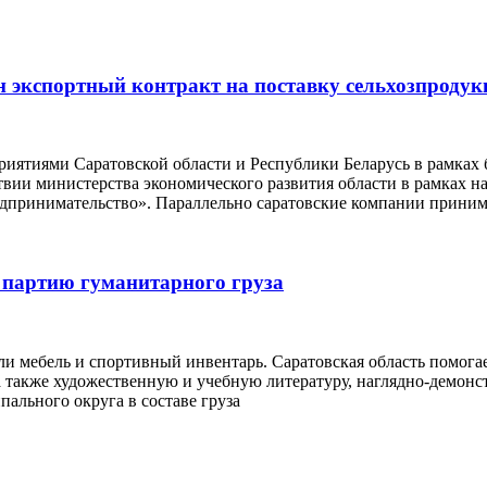
 экспортный контракт на поставку сельхозпродук
риятиями Саратовской области и Республики Беларусь в рамках
твии министерства экономического развития области в рамках 
едпринимательство». Параллельно саратовские компании прини
 партию гуманитарного груза
 мебель и спортивный инвентарь. Саратовская область помогае
а также художественную и учебную литературу, наглядно-демон
ального округа в составе груза