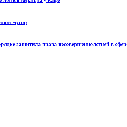
 летней веранды у кафе
иной мусор
рядке защитила права несовершеннолетней в сфер