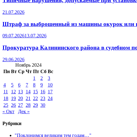
Типичные нарушения, допускаемые при установке
21.07.2026
Штраф за выброшенный из машины окурок или 
09.07.2026
13.07.2026
Прокуратура Калининского района в судебном по
29.06.2026
Ноябрь 2024
Пн
Вт
Ср
Чт
Пт
Сб
Вс
1
2
3
4
5
6
7
8
9
10
11
12
13
14
15
16
17
18
19
20
21
22
23
24
25
26
27
28
29
30
« Окт
Дек »
Рубрики
"Поклонимся великим тем годам…"