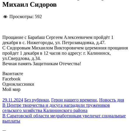
Михаил Сидоров
Просмотры:
592
Прощание с Барабаш Сергеем Алексеевичем пройдёт 1
декабря в с. Нижегороды, ул. Петрозавадовка, д.47.
С Сидоровым Михаилом Викторовичем церемония прощания
пройдет 1 декабря в 12 часов по адресу: г. Калининск,
ул.Свердлова, д.34.
Вечная память Защитникам Отечества!
Вконтакте
Facebook
Одноклассники
Мой мир
29.11.2024
Без рубрики
,
Герои нашего времени
,
Новость дня
Навигация
В Центре творчества и досуга наградили тружеников
сельского хозяйства Калининского района
по
В Саратовской области медработникам увеличат социальные
записям
выплаты