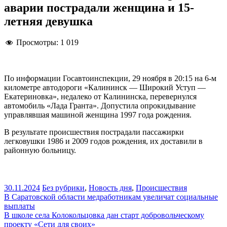
аварии пострадали женщина и 15-
летняя девушка
Просмотры:
1 019
По информации Госавтоинспекции, 29 ноября в 20:15 на 6-м
километре автодороги «Калининск — Широкий Уступ —
Екатериновка», недалеко от Калининска, перевернулся
автомобиль «Лада Гранта». Допустила опрокидывание
управлявшая машиной женщина 1997 года рождения.
В результате происшествия пострадали пассажирки
легковушки 1986 и 2009 годов рождения, их доставили в
районную больницу.
30.11.2024
Без рубрики
,
Новость дня
,
Происшествия
Навигация
В Саратовской области медработникам увеличат социальные
выплаты
по
В школе села Колокольцовка дан старт добровольческому
записям
проекту «Сети для своих»