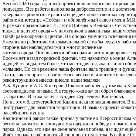
Весной 2020 года в данный проект вошли многоквартирные до
подъездов. Все работы выполнены добросовестно и в достаточ
завершатся ремонтные работы ещё двух общественных территори
районе кинотеатра «Победа» и обновлён-ный сквер имени М.И
В рамках празднования 75-летия Победы в Великой Отечествен
также, в центре города – у памятников знаменитым нашим земл
10000 разнообразных цветов. На опорах уличного освещения на
Ежедневно работниками коммунальной службы ведутся работы по
сторонними наблюдателями и многочисленные
жители города. Они всячески облагораживают придворовые тер
Восемь лет назад городской фонтан, что находится в конце Ал
идущей от воды, тем более, что место для отдыха отлично обор
малышей. Но со временем чаша фонтана дала трещину и функцио
Театр, как говорится, начинается с вешалки, а мнение о насел
реконструкцию вывески внесли наши земляки
А.Б. Куприн и А.С. Костеров. Поклонный крест, у въезда в Ка
светодиодными огнями. А вторую «жизнь» он обрёл благодаря
г. Саратова. В этом заслуга Андрея Сергеевича Костерова.
Но на этом благоустройство Калининска не заканчивается. В 
инструмент для развития территорий. В рамках проекта област
населённого пункта.
Калининский район также принял участие во Всероссийском ко
региональном этапе конкурса мы одержали победу в номинации
парка. Однако, это ещё не окончательная победа, нас ждёт ещё 
Ждёт горожан ещё приятный сюрприз этим летом. В районе СО