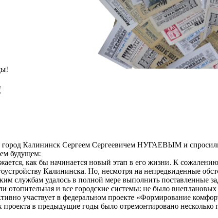
ды!
!
 город Калининск Сергеем Сергеевичем НУГАЕВЫМ и спросили о т
шем будущем:
ражается, как бы начинается новый этап в его жизни. К сожален
гоустройству Калининска. Но, несмотря на непредвиденные обст
ким службам удалось в полной мере выполнить поставленные за
али отопительная и все городские системы: не было внеплановы
активно участвует в федеральном проекте «Формирование комфор
ках проекта в предыдущие годы было отремонтировано нескольк