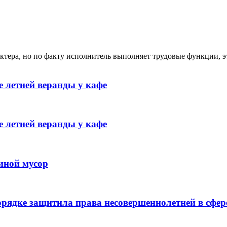
ктера, но по факту исполнитель выполняет трудовые функции, э
 летней веранды у кафе
 летней веранды у кафе
иной мусор
рядке защитила права несовершеннолетней в сфер