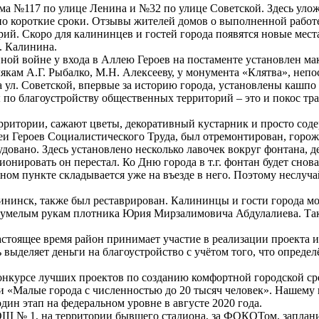
ма №117 по улице Ленина и №32 по улице Советской. Здесь уло
но короткие сроки. Отзывы жителей домов о выполненной работе
й. Скоро для калининцев и гостей города появятся новые места
. Калинина.
ной войне у входа в Аллею Героев на постаменте установлен м
якам А.Г. Рыбалко, М.Н. Алексееву, у монумента «Клятва», неп
 ул. Советской, впервые за историю города, установлены кашпо
 благоустройству общественных территорий – это и покос травы,
ритории, сажают цветы, декоративный кустарник и просто содер
леи Героев Социалистического Труда, был отремонтирован, горо
удовано. Здесь установлено несколько лавочек вокруг фонтана, д
нировать он перестал. Ко Дню города в т.г. фонтан будет снов
ённом пункте складывается уже на въезде в него. Поэтому неслуч
лининск, также был реставрирован. Калининцы и гости города мо
 умелым рукам плотника Юрия Мирзалимовича Абдулалиева. Так
настоящее время район принимает участие в реализации проекта
ь выделяет деньги на благоустройство с учётом того, что опред
нкурсе лучших проектов по созданию комфортной городской сре
 «Малые города с численностью до 20 тысяч человек». Нашему в
один этап на федеральном уровне в августе 2020 года.
Ш № 1, на территории бывшего стадиона, за ФОКОТом, запланир