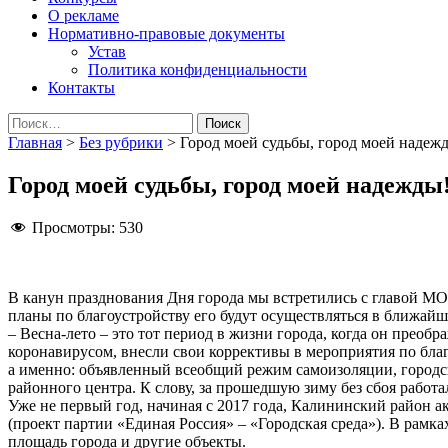
О рекламе
Нормативно-правовые документы
Устав
Политика конфиденциальности
Контакты
Найти:
Главная
>
Без рубрики
>
Город моей судьбы, город моей надеж
Город моей судьбы, город моей надежды
Просмотры:
530
В канун празднования Дня города мы встретились с главой МО
планы по благоустройству его будут осуществляться в ближай
– Весна-лето – это тот период в жизни города, когда он преоб
коронавирусом, внесли свои коррективы в мероприятия по бла
а именно: объявленный всеобщий режим самоизоляции, городс
районного центра. К слову, за прошедшую зиму без сбоя работ
Уже не первый год, начиная с 2017 года, Калининский район 
(проект партии «Единая Россия» – «Городская среда»). В рам
площадь города и другие объекты.