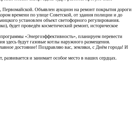
й, Первомайской. Объявлен аукцион на ремонт покрытия дороги
ором времени по улице Советской, от здания полиции и до
ьницкого установлен объект светофорного регулирования.
о), будет проведён косметический ремонт, историческое
ой программы «Энергоэффективность», планируем перевести
я здесь будут газовые котлы наружного размещения.
авное достояние! Поздравляю вас, земляки, с Днём города! И
т, развивается и занимает особое место в наших сердцах.