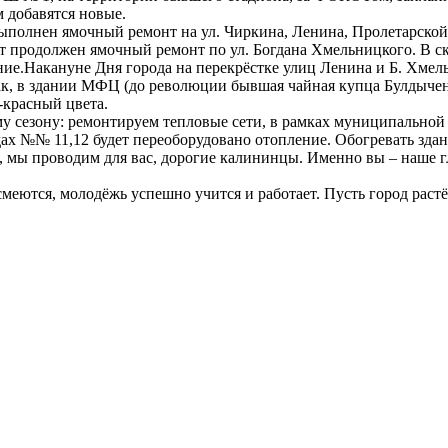
 добавятся новые.
о выполнен ямочный ремонт на ул. Чиркина, Ленина, Пролетарско
т продолжен ямочный ремонт по ул. Богдана Хмельницкого. В ск
ние.Накануне Дня города на перекрёстке улиц Ленина и Б. Хмел
ак, в здании МФЦ (до революции бывшая чайная купца Булдыченк
-красный цвета.
ому сезону: ремонтируем тепловые сети, в рамках муниципальн
х №№ 11,12 будет переоборудовано отопление. Обогревать здани
 мы проводим для вас, дорогие калининцы. Именно вы – наше гл
 смеются, молодёжь успешно учится и работает. Пусть город растё