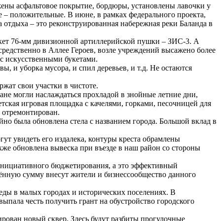
жены асфальтовое покрытие, бордюры, установлены лавочки у
 – положительные. В июне, в рамках федерального проекта,
 отдыха – это реконструированная набережная реки Баланда в
акет 76-мм дивизионной артиллерийской пушки – ЗИС-3. А
осредственно в Аллее Героев, возле учреждений высажено более
 с искусственными букетами.
 и уборка мусора, и спил деревьев, и т.д. Не остаются
жат свои участки в чистоте.
жане могли наслаждаться прохладой в знойные летние дни,
етская игровая площадка с качелями, горками, песочницей для
а отремонтирован.
айно была обновлена стела с названием города. Большой вклад в
гут увидеть его издалека, контуры креста обрамлены
же обновлена вывеска при въезде в наш район со стороны
 инициативного бюджетирования, а это эффективный
елённую сумму внесут жители и бизнессообщество данного
ды в малых городах и исторических поселениях. В
ыпала честь получить грант на обустройство городского
ован новый сквер. Здесь будут разбиты прогулочные