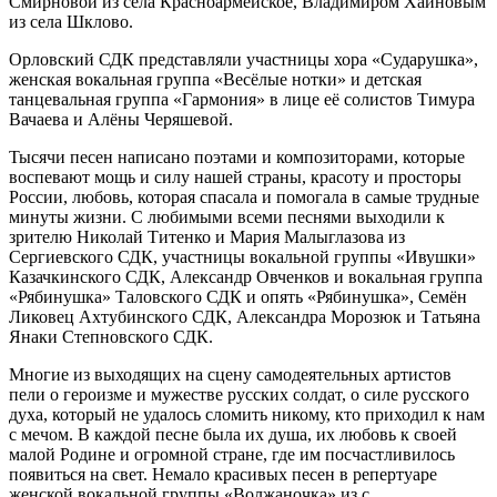
Смирновой из села Красноармейское, Владимиром Хайновым
из села Шклово.
Орловский СДК представляли участницы хора «Сударушка»,
женская вокальная группа «Весёлые нотки» и детская
танцевальная группа «Гармония» в лице её солистов Тимура
Вачаева и Алёны Черяшевой.
Тысячи песен написано поэтами и композиторами, которые
воспевают мощь и силу нашей страны, красоту и просторы
России, любовь, которая спасала и помогала в самые трудные
минуты жизни. С любимыми всеми песнями выходили к
зрителю Николай Титенко и Мария Малыглазова из
Сергиевского СДК, участницы вокальной группы «Ивушки»
Казачкинского СДК, Александр Овченков и вокальная группа
«Рябинушка» Таловского СДК и опять «Рябинушка», Семён
Ликовец Ахтубинского СДК, Александра Морозюк и Татьяна
Янаки Степновского СДК.
Многие из выходящих на сцену самодеятельных артистов
пели о героизме и мужестве русских солдат, о силе русского
духа, который не удалось сломить никому, кто приходил к нам
с мечом. В каждой песне была их душа, их любовь к своей
малой Родине и огромной стране, где им посчастливилось
появиться на свет. Немало красивых песен в репертуаре
женской вокальной группы «Волжаночка» из с.