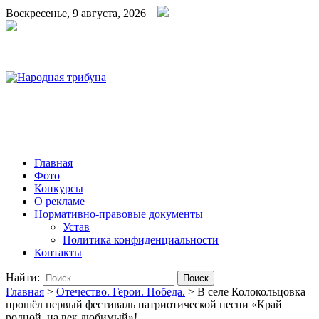
Воскресенье, 9 августа, 2026
Народная трибуна
Калининская районная газета
Главная
Фото
Конкурсы
О рекламе
Нормативно-правовые документы
Устав
Политика конфиденциальности
Контакты
Найти:
Главная
>
Отечество. Герои. Победа.
>
В селе Колокольцовка
прошёл первый фестиваль патриотической песни «Край
родной, на век любимый»!