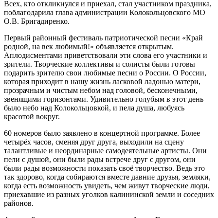
Всех, кто откликнулся и приехал, стал участником праздника,
поблагодарила глава администрации Колокольцовского МО
О.В. Бригадиренко.
Первый районный фестиваль патриотической песни «Край
родной, на век любимый!» объявляется открытым.
Аплодисментами приветствовали эти слова его участники и
зрители. Творческие коллективы и солисты были готовы
подарить зрителю свои любимые песни о России. О России,
которая приходит в нашу жизнь ласковой ладонью матери,
прозрачным и чистым небом над головой, бесконечными,
звенящими горизонтами. Удивительно голубым в этот день
было небо над Колокольцовкой, и пела душа, любуясь
красотой вокруг.
60 номеров было заявлено в концертной программе. Более
четырёх часов, сменяя друг друга, выходили на сцену
талантливые и неординарные самодеятельные артисты. Они
пели с душой, они были рады встрече друг с другом, они
были рады возможности показать своё творчество. Ведь это
так здорово, когда собираются вместе давние друзья, земляки,
когда есть возможность увидеть, чем живут творческие люди,
приехавшие из разных уголков калининской земли и соседних
районов.