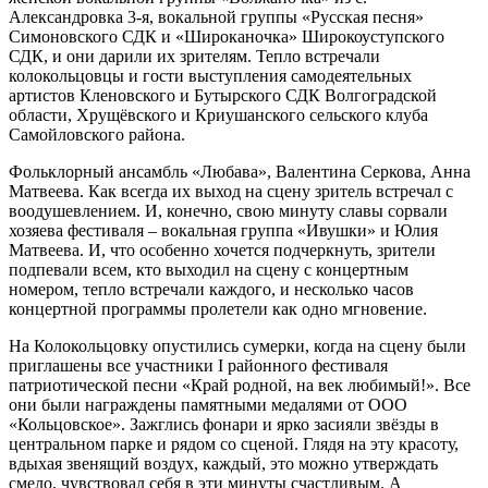
Александровка 3-я, вокальной группы «Русская песня»
Симоновского СДК и «Широканочка» Широкоуступского
СДК, и они дарили их зрителям. Тепло встречали
колокольцовцы и гости выступления самодеятельных
артистов Кленовского и Бутырского СДК Волгоградской
области, Хрущёвского и Криушанского сельского клуба
Самойловского района.
Фольклорный ансамбль «Любава», Валентина Серкова, Анна
Матвеева. Как всегда их выход на сцену зритель встречал с
воодушевлением. И, конечно, свою минуту славы сорвали
хозяева фестиваля – вокальная группа «Ивушки» и Юлия
Матвеева. И, что особенно хочется подчеркнуть, зрители
подпевали всем, кто выходил на сцену с концертным
номером, тепло встречали каждого, и несколько часов
концертной программы пролетели как одно мгновение.
На Колокольцовку опустились сумерки, когда на сцену были
приглашены все участники I районного фестиваля
патриотической песни «Край родной, на век любимый!». Все
они были награждены памятными медалями от ООО
«Кольцовское». Зажглись фонари и ярко засияли звёзды в
центральном парке и рядом со сценой. Глядя на эту красоту,
вдыхая звенящий воздух, каждый, это можно утверждать
смело, чувствовал себя в эти минуты счастливым. А