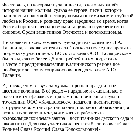
Фестиваль, на котором звучали песни, в которых живёт
история нашей Родины, судьба её героев, песни, которые
наполнены надеждой, несокрушимым оптимизмом и глубокой
любовь к России, к родному краю зародился во время, когда
Россия борется с неонацизмом и защищают суверенитет её
сыновья. Среди защитников Отечества и колокольцовцы.
Не забывает своих земляков руководитель хозяйства Л.А.
Галанина, а так же жители села. Только за последнее время на
поддержку участников СВО со стороны ООО «Кольцовское»
было выделено более 2,5 млн. рублей на их поддержку.
Вместе с предпринимателями Калининского района всё
необходимое в зону соприкосновения доставляет А.Ю.
Галанин.
А, прежде чем зазвучала музыка, прошло праздничное
шествие колонны. В её рядах – нарядные и счастливые, с
российскими флажками, цветами шли ветераны труда и
труженики ООО «Кольцовское», педагоги, воспитатели,
сотрудники администрации муниципального образования, а
возглавляли колонну те, кому жить и работать на
колокольцовской земле завтра – воспитанники детского сада и
школьники. Девизом участников шествия были слова: «Слава
Родине! Слава России! Слава Колокольцовке!»