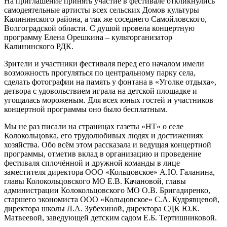
На приглашение принять участие в фестивале откликнулись
самодеятельные артисты всех сельских Домов культуры
Калининского района, а так же соседнего Самойловского,
Волгоградской области. С душой провела концертную
программу Елена Орешкина – культорганизатор
Калининского РДК.
Зрители и участники фестиваля перед его началом имели
возможность прогуляться по центральному парку села,
сделать фотографии на память у фонтана в «Уголке отдыха»,
детвора с удовольствием играла на детской площадке и
угощалась мороженым. Для всех юных гостей и участников
концертной программы оно было бесплатным.
Мы не раз писали на страницах газеты «НТ» о селе
Колокольцовка, его трудолюбивых людях и достижениях
хозяйства. Обо всём этом рассказала и ведущая концертной
программы, отметив вклад в организацию и проведение
фестиваля сплочённой и дружной команды в лице
заместителя директора ООО «Кольцовское» А.Ю. Галанина,
главы Колокольцовского МО Е.В. Качановой, главы
администрации Колокольцовского МО О.В. Бригадиренко,
старшего экономиста ООО «Кольцовское» С.А. Кудрявцевой,
директора школы Л.А. Зубехиной, директора СДК Ю.К.
Матвеевой, заведующей детским садом Е.Б. Тертишниковой.