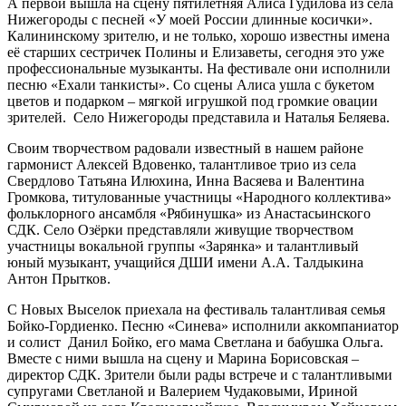
А первой вышла на сцену пятилетняя Алиса Гудилова из села
Нижегороды с песней «У моей России длинные косички».
Калининскому зрителю, и не только, хорошо известны имена
её старших сестричек Полины и Елизаветы, сегодня это уже
профессиональные музыканты. На фестивале они исполнили
песню «Ехали танкисты». Со сцены Алиса ушла с букетом
цветов и подарком – мягкой игрушкой под громкие овации
зрителей. Село Нижегороды представила и Наталья Беляева.
Своим творчеством радовали известный в нашем районе
гармонист Алексей Вдовенко, талантливое трио из села
Свердлово Татьяна Илюхина, Инна Васяева и Валентина
Громкова, титулованные участницы «Народного коллектива»
фольклорного ансамбля «Рябинушка» из Анастасьинского
СДК. Село Озёрки представляли живущие творчеством
участницы вокальной группы «Зарянка» и талантливый
юный музыкант, учащийся ДШИ имени А.А. Талдыкина
Антон Прытков.
С Новых Выселок приехала на фестиваль талантливая семья
Бойко-Гордиенко. Песню «Синева» исполнили аккомпаниатор
и солист Данил Бойко, его мама Светлана и бабушка Ольга.
Вместе с ними вышла на сцену и Марина Борисовская –
директор СДК. Зрители были рады встрече и с талантливыми
супругами Светланой и Валерием Чудаковыми, Ириной