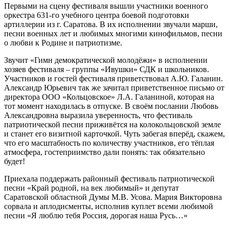
Первыми на сцену фестиваля вышли участники военного
оркестра 631-го учебного центра боевой подготовки
артиллерии из г. Саратова. В их исполнении звучали марши,
песни военных лет и любимых многими кинофильмов, песни
о любви к Родине и патриотизме.
Звучит «Гимн демократической молодёжи» в исполнении
хозяев фестиваля – группы «Ивушки» СДК и школьников.
Участников и гостей фестиваля приветствовал А.Ю. Галанин.
Александр Юрьевич так же зачитал приветственное письмо от
директора ООО «Кольцовское» Л.А. Галаниной, которая на
тот момент находилась в отпуске. В своём послании Любовь
Александровна выразила уверенность, что фестиваль
патриотической песни приживётся на колокольцовской земле
и станет его визитной карточкой. Чуть забегая вперёд, скажем,
что его масштабность по количеству участников, его тёплая
атмосфера, гостеприимство дали понять: так обязательно
будет!
Приехала поддержать районный фестиваль патриотической
песни «Край родной, на век любимый» и депутат
Саратовской областной Думы М.В. Усова. Мария Викторовна
сорвала и аплодисменты, исполнив куплет всеми любимой
песни «Я люблю тебя Россия, дорогая наша Русь…»