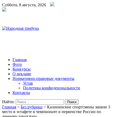
Суббота, 8 августа, 2026
Народная трибуна
Калининская районная газета
Главная
Фото
Конкурсы
О рекламе
Нормативно-правовые документы
Устав
Политика конфиденциальности
Контакты
Найти:
Главная
>
Без рубрики
>
Калининские спортсмены заняли 3
место в эстафете в чемпионате и первенстве России по
зимнему триатлону